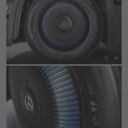


