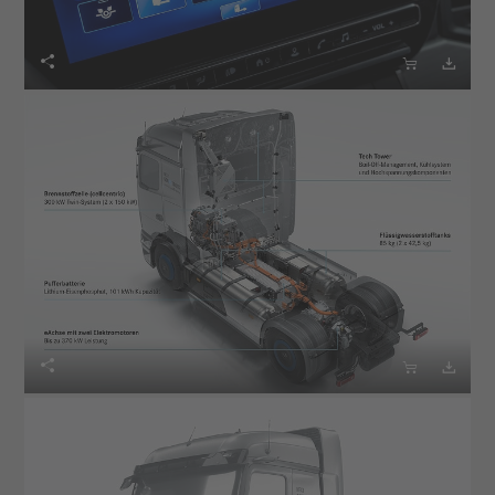





