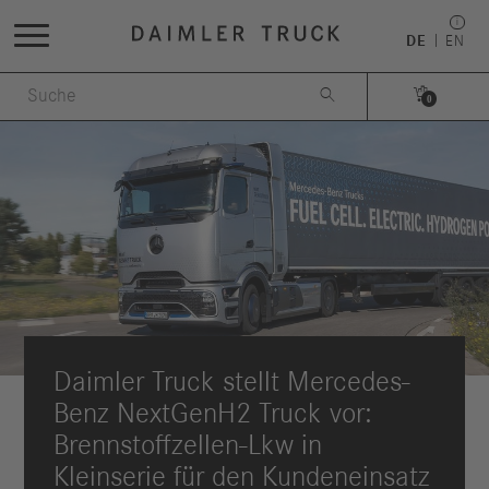
DE
EN


0
Daimler Truck stellt Mercedes-
Benz NextGenH2 Truck vor:
Brennstoffzellen-Lkw in
Kleinserie für den Kundeneinsatz