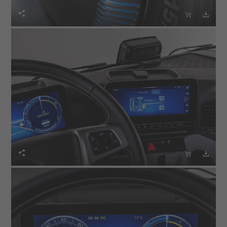





