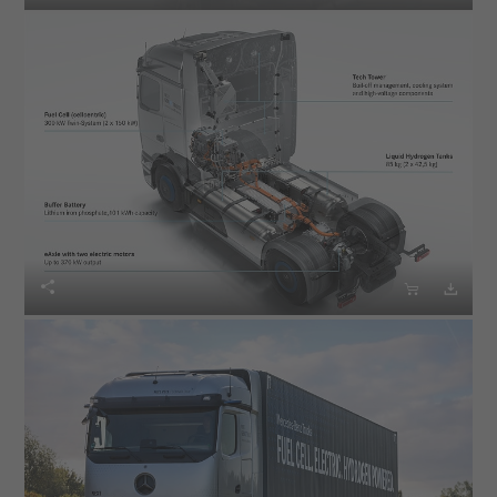


