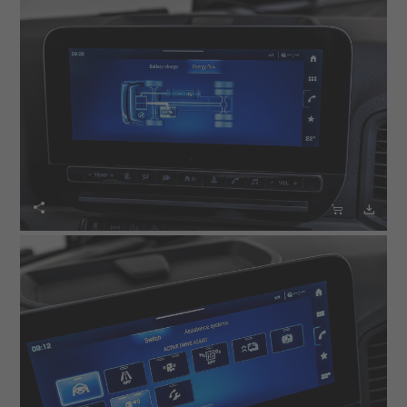


