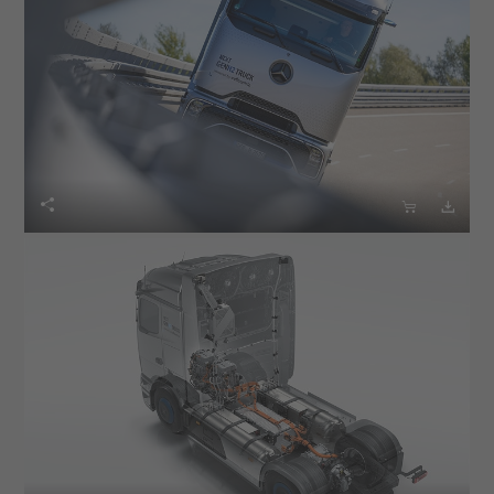


