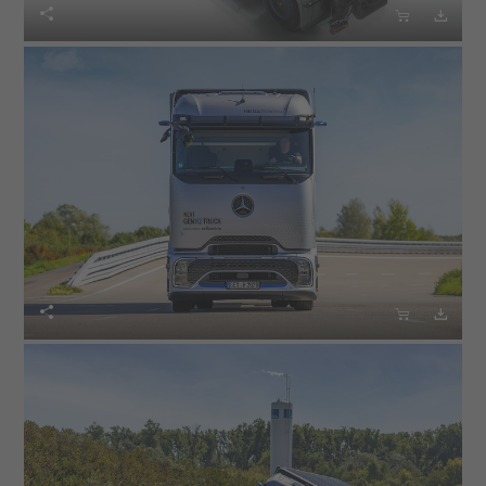





