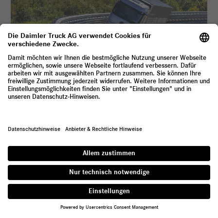





