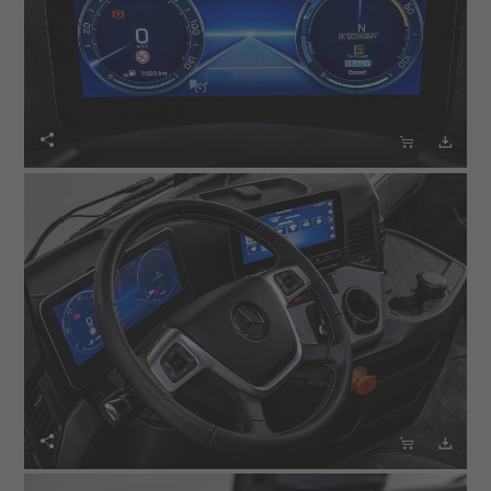





