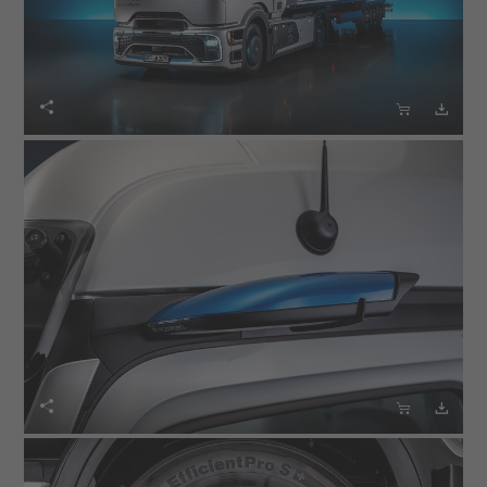





