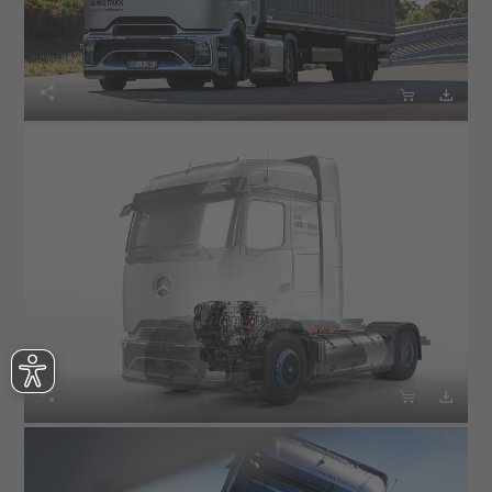





