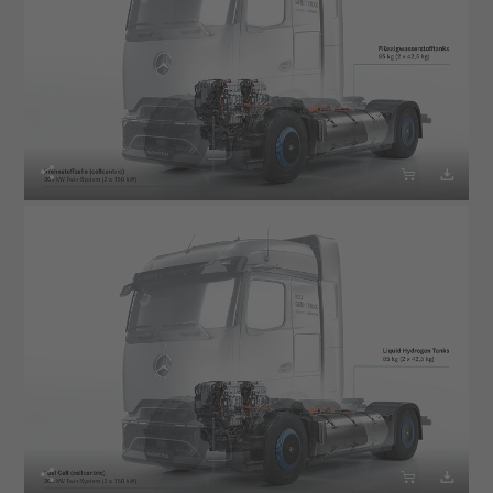





