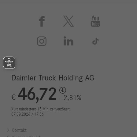






Kontakt