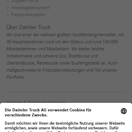
Supplier Portal
Hinweisgebersystem
Presse-Newsletter
Über Daimler Truck
Wir sind einer der weltweit größten Nutzfahrzeug-Hersteller, mit
35 Hauptstandorten rund um den Globus und rund 100.000
Mitarbeiterinnen und Mitarbeitern. Wir bieten leichte,
mittelschwere und schwere Lkw, Stadtbusse und
Überlandbusse, Reisebusse sowie Busfahrgestelle an. Auch
maßgeschneiderte Finanzdienstleistungen sind Teil unseres
Portfolios.
Anbieter & Rechtliche Hinweise
Datenschutz