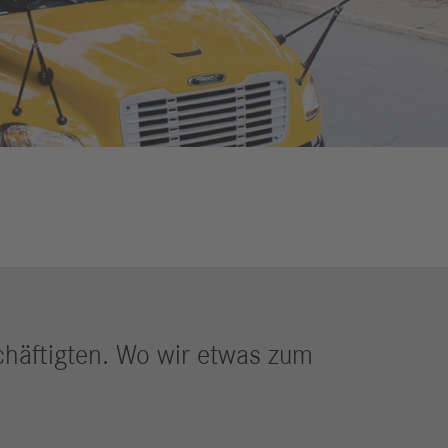
erichte
Aktuelles
eldungen
trategie
ESG
efinanzierung
ervices
häftigten. Wo wir etwas zum