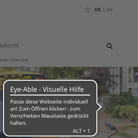
DE
EN
BERICHTE
orate Citizenship
Investoren
Betriebsrat
ktie
Nationale
Gremien
inanzkalender
Internationale Gremien