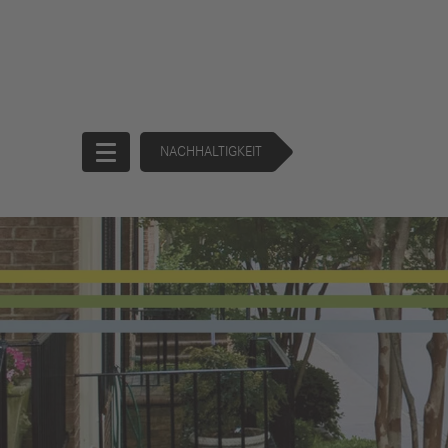
NACHHALTIGKEIT
Startseite
Unternehmen
Produkte
Unternehmensführung
Trucks
130 Years of
Buses
Forward