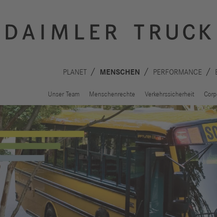
PLANET
MENSCHEN
PERFORMANCE
Unser Team
Menschenrechte
Verkehrssicherheit
Corp
Innovation
Nachhaltigkeit
Antriebe
Planet
A
Sicherheit
Menschen
F