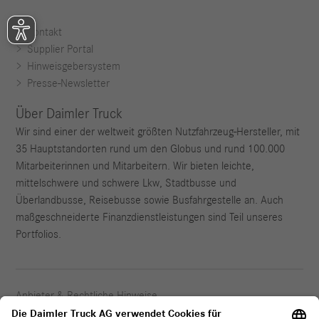
Kontakt
Supplier Portal
Hinweisgebersystem
Presse-Newsletter
Über Daimler Truck
Wir sind einer der weltweit größten Nutzfahrzeug-Hersteller, mit
35 Hauptstandorten rund um den Globus und rund 100.000
Mitarbeiterinnen und Mitarbeitern. Wir bieten leichte,
mittelschwere und schwere Lkw, Stadtbusse und
Überlandbusse, Reisebusse sowie Busfahrgestelle an. Auch
maßgeschneiderte Finanzdienstleistungen sind Teil unseres
Portfolios.
Anbieter & Rechtliche Hinweise