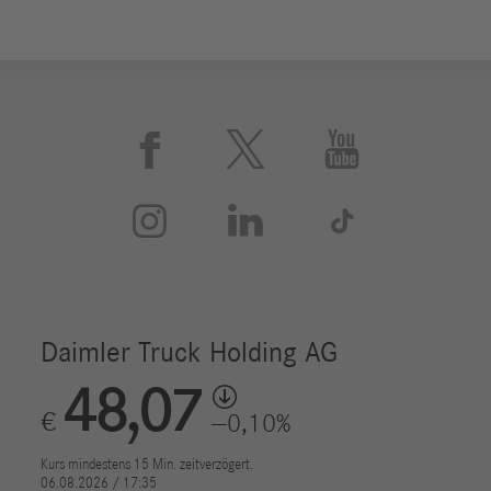





