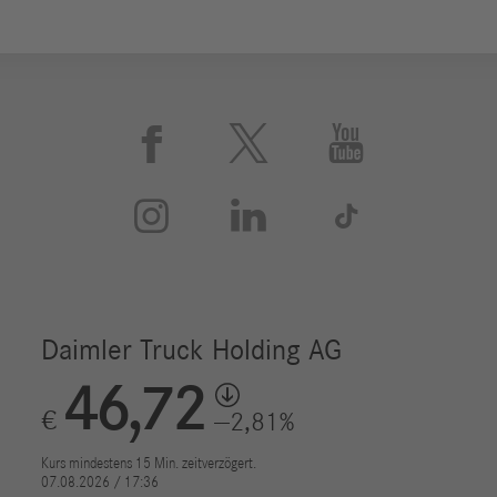





