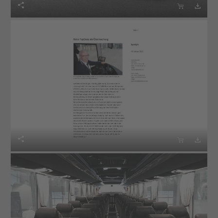





