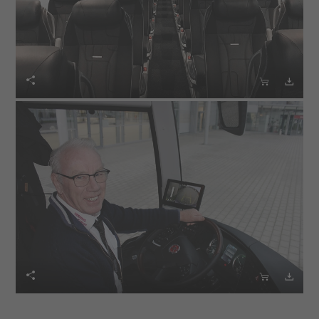





