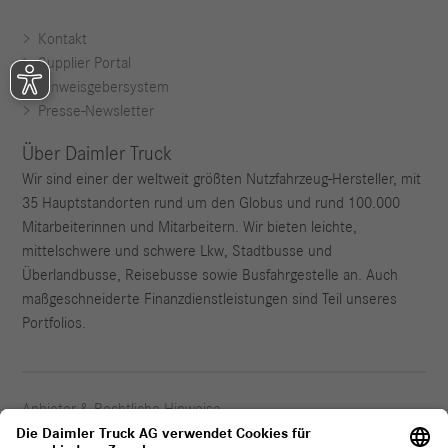
Kontakt
Supplier Portal
Hinweisgebersystem
Presse-Newsletter
Über Daimler Truck
Wir sind einer der weltweit größten Nutzfahrzeug-Hersteller, mit
35 Hauptstandorten rund um den Globus und rund 100.000
Mitarbeiterinnen und Mitarbeitern. Wir bieten leichte,
mittelschwere und schwere Lkw, Stadtbusse und
Überlandbusse, Reisebusse sowie Busfahrgestelle an. Auch
maßgeschneiderte Finanzdienstleistungen sind Teil unseres
Portfolios.
Anbieter & Rechtliche Hinweise
Datenschutz