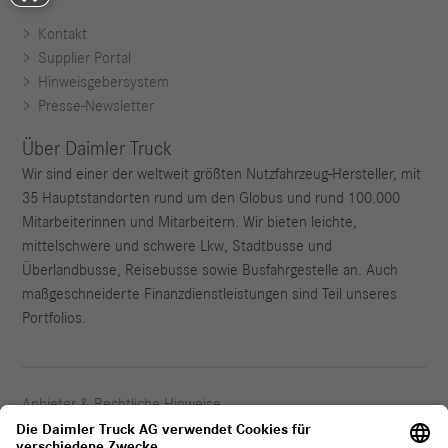
Kontakt
Supplier Portal
Hinweisgebersystem
Presse-Newsletter
Über Daimler Truck
Wir sind einer der weltweit größten Nutzfahrzeug-Hersteller, mit
35 Hauptstandorten rund um den Globus und rund 100.000
Mitarbeiterinnen und Mitarbeitern. Wir bieten leichte,
mittelschwere und schwere Lkw, Stadtbusse und
Überlandbusse, Reisebusse sowie Busfahrgestelle an. Auch
maßgeschneiderte Finanzdienstleistungen sind Teil unseres
Portfolios.
Anbieter & Rechtliche Hinweise
Datenschutz