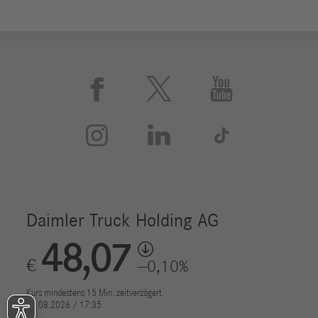





