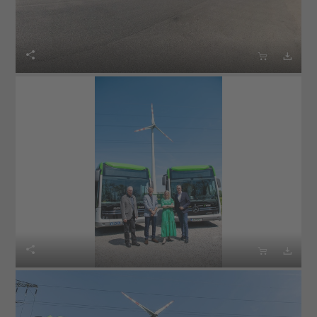





