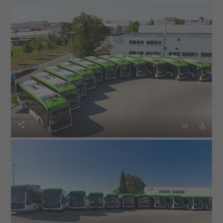


