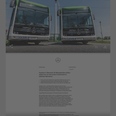


