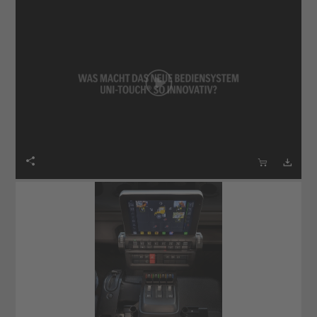


