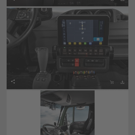


