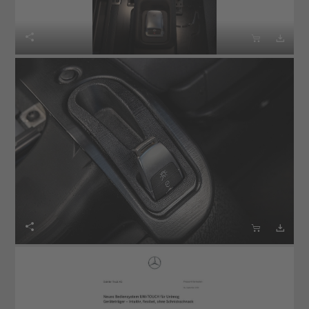





