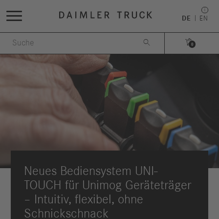
DE
EN


0
Neues Bediensystem UNI-
TOUCH für Unimog Geräteträger
– Intuitiv, flexibel, ohne
Schnickschnack