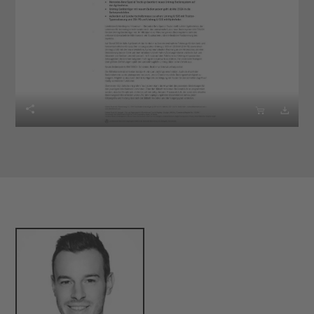


