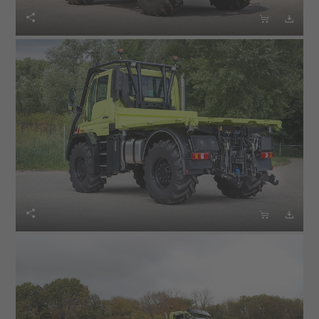





