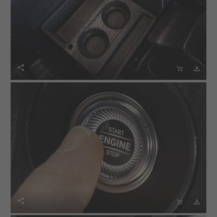





