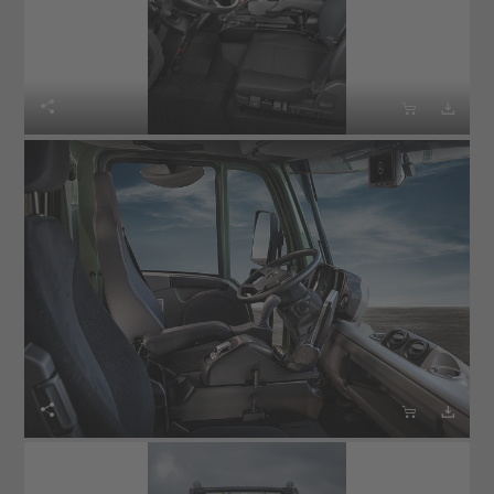





