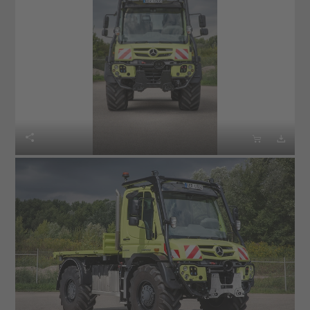


