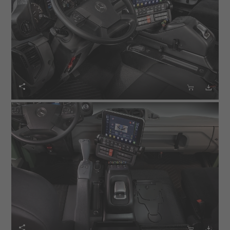





