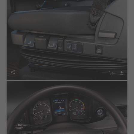


