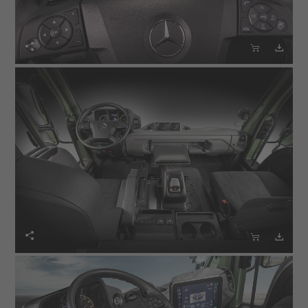





