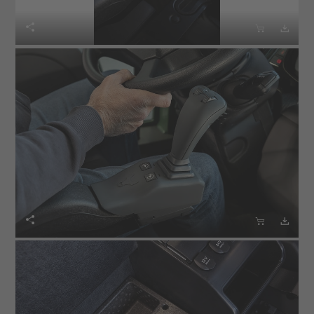





