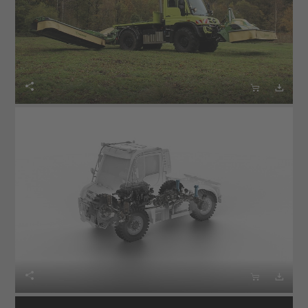





