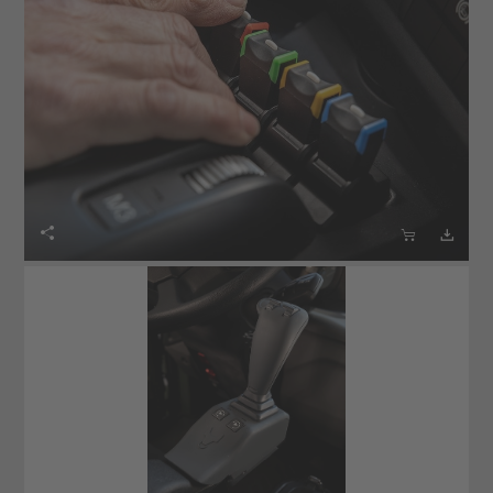


