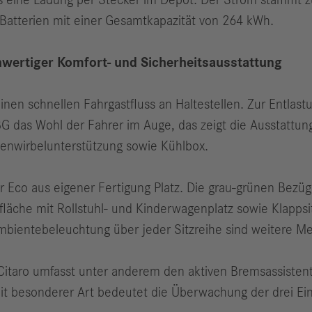
 eine Ladung per Stecker im Depot. Der Strom stammt z
n Batterien mit einer Gesamtkapazität von 264 kWh.
hwertiger Komfort- und Sicherheitsausstattung
nen schnellen Fahrgastfluss an Haltestellen. Zur Entlastu
G das Wohl der Fahrer im Auge, das zeigt die Ausstattun
ndenwirbelunterstützung sowie Kühlbox.
r Eco aus eigener Fertigung Platz. Die grau-grünen Bezü
läche mit Rollstuhl- und Kinderwagenplatz sowie Klappsi
mbientebeleuchtung über jeder Sitzreihe sind weitere M
Citaro umfasst unter anderem den aktiven Brems­assisten
eit besonderer Art bedeutet die Überwachung der drei E