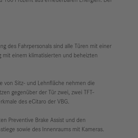
u 100 Prozent aus erneuerbaren Energien. Der
ng des Fahrpersonals sind alle Türen mit einer
g mit einem klimatisierten und beheizten
ge von Sitz- und Lehnfläche nehmen die
tzen gegenüber der Tür zwei, zwei TFT-
erkmale des eCitaro der VBG.
ten Preventive Brake Assist und den
instiege sowie des Innenraums mit Kameras.