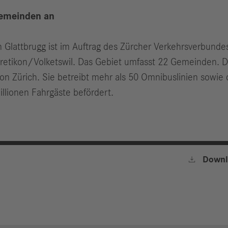
Gemeinden an
n Glattbrugg ist im Auftrag des Zürcher Verkehrs­verbundes
ffretikon/Volketswil. Das Gebiet umfasst 22 Gemeinden.
Zürich. Sie betreibt mehr als 50 Omnibuslinien sowie di
lionen Fahrgäste befördert.

Downl