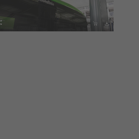


