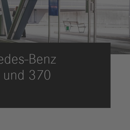
eldungen
trategie
ESG
efinanzierung
ervices
cedes-Benz
n und 370