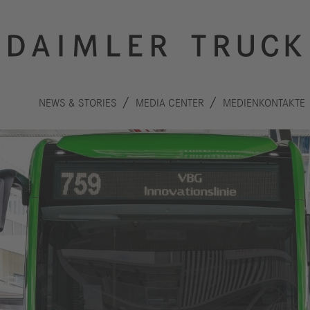
NEWS & STORIES
MEDIA CENTER
MEDIENKONTAKTE
Innovation
Nachhaltigkeit
Antriebe
Planet
A
Sicherheit
Menschen
F
Autonomes
Performance
B
Fahren