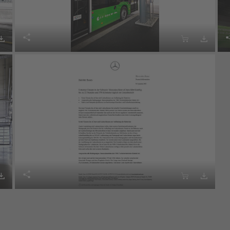







