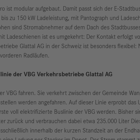
 ist modular aufgebaut. Damit passt sich der E-Stadtbus
ig bis zu 150 kW Ladeleistung, mit Pantograph und Ladesch
hen sind Stromab­nehmer auf dem Dach des Stadtbusses in
mit Ladeschienen ist es umgekehrt: Der Kontakt erfolgt 
etriebe Glattal AG in der Schweiz ist besonders flexibel
 vorderen Radläufen.
inie der VBG Verkehrsbetriebe Glattal AG
9 der VBG fahren. Sie verkehrt zwischen der Gemeinde Wa
estellen werden angefahren. Auf dieser Linie erprobt da
erste voll elektrifizierte Buslinie der VBG werden. Bisher 
r zurück und verbrauchen dabei etwa 235.000 Liter Diese
schließlich innerhalb der kurzen Standzeit an der Endhal