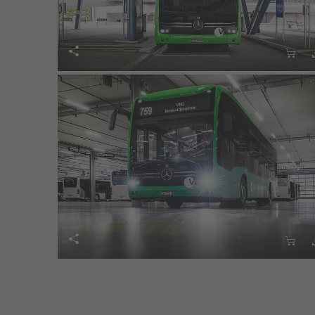



