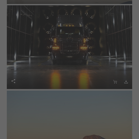


