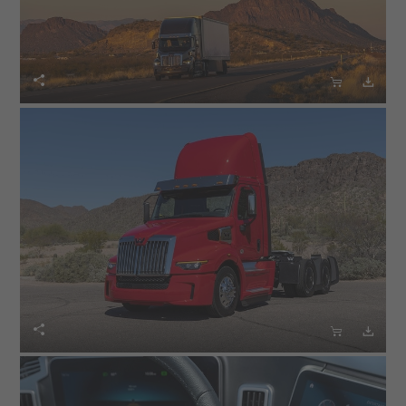





