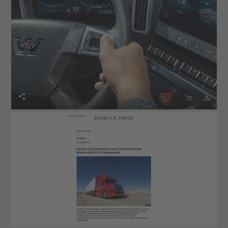


