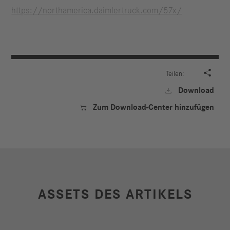
https://northamerica.daimlertruck.com/57x/

Teilen:
Download

Zum Download-Center hinzufügen

ASSETS DES ARTIKELS