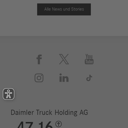
Alle News und Stories





