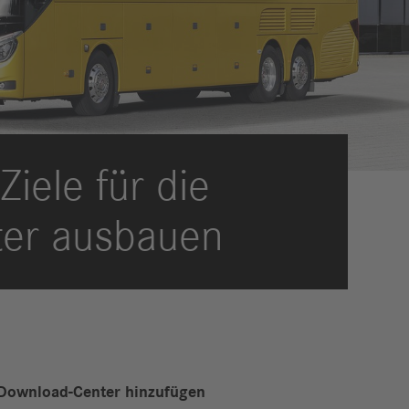
eldungen
trategie
ESG
efinanzierung
ervices
Ziele für die
iter ausbauen
Download-Center hinzufügen