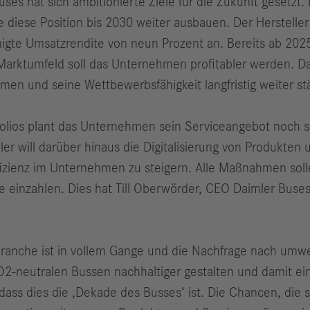
ses hat sich ambitionierte Ziele für die Zukunft gesetzt.
 diese Position bis 2030 weiter ausbauen. Der Herstelle
igte Umsatzrendite von neun Prozent an. Bereits ab 2025
arktumfeld soll das Unternehmen profitabler werden. Dam
men und seine Wettbewerbsfähigkeit langfristig weiter st
ios plant das Unternehmen sein Serviceangebot noch st
er will darüber hinaus die Digitalisierung von Produkten
fizienz im Unternehmen zu steigern. Alle Maßnahmen sol
ie einzahlen. Dies hat Till Oberwörder, CEO Daimler Bus
Branche ist in vollem Gange und die Nachfrage nach umwel
 CO2-neutralen Bussen nachhaltiger gestalten und damit ei
ass dies die ‚Dekade des Busses‘ ist. Die Chancen, die s