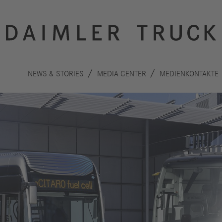
NEWS & STORIES
MEDIA CENTER
MEDIENKONTAKTE
Innovation
Nachhaltigkeit
Antriebe
Planet
A
Sicherheit
Menschen
F
Autonomes
Performance
B
Fahren