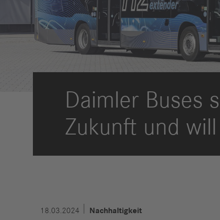
Compliance
Historie
Standorte
Daimler Buses se
Events
Karriere
Berufserfahrene
Zukunft und wil
Studierende &
Absolventen
Schüler
Wer wir sind
Benefits
Jobs
18.03.2024
Nachhaltigkeit