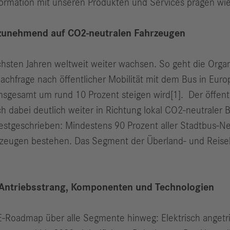
sformation mit unseren Produkten und Services prägen wie
zunehmend auf CO2-neutralen Fahrzeugen
hsten Jahren weltweit weiter wachsen. So geht die Organ
achfrage nach öffentlicher Mobilität mit dem Bus in Eur
sgesamt um rund 10 Prozent steigen wird[1]. Der öffentl
ch dabei deutlich weiter in Richtung lokal CO2-neutraler 
stgeschrieben: Mindestens 90 Prozent aller Stadtbus-Ne
zeugen bestehen. Das Segment der Überland- und Reise
-Antriebsstrang, Komponenten und Technologien
E-Roadmap über alle Segmente hinweg: Elektrisch angetri