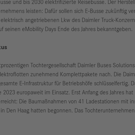
sse und bis 2030 elektrifizierte Reisebusse. Der Herstel
ternehmens leisten: Dafür sollen sich E‑Busse zukünftig 
elektrisch angetriebenen Lkw des Daimler Truck-Konzerns
 auf seinen eMobility Days Ende des Jahres bekanntgeben.
kus
rtprozentigen Tochtergesellschaft Daimler Buses Soluti
n Elektroflotten zunehmend Komplettpakete nach. Die Dai
samte E-Infrastruktur für Betriebshöfe schlüsselfertig. 
te 2023 europaweit im Einsatz. Erst Anfang des Jahres ha
 erreicht: Die Baumaßnahmen von 41 Ladestationen mit i
s in Den Haag hatten begonnen. Das Tochterunternehmen e