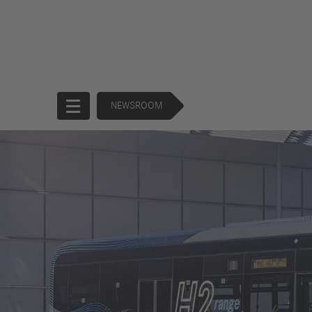
NEWSROOM
Startseite
Unternehmen
Produkte
Unternehmensführung
Trucks
130 Years of
Buses
Forward
Financial
Strategie
Services