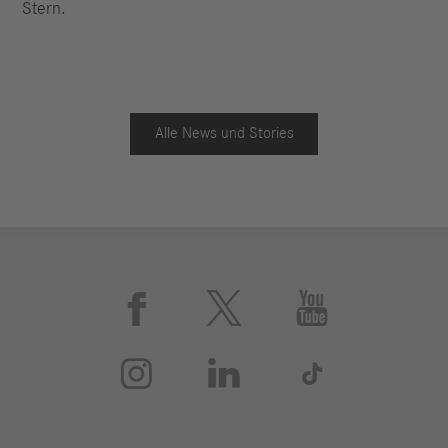
Stern.
Alle News und Stories





