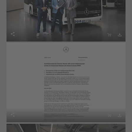





