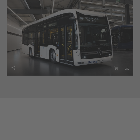


