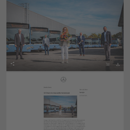


