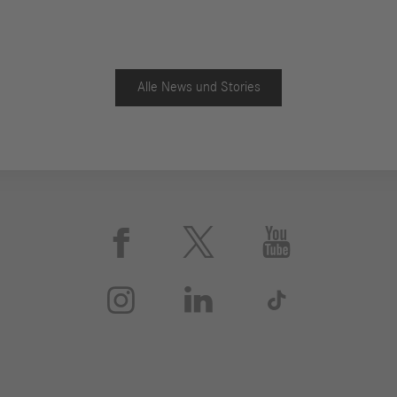
Alle News und Stories





