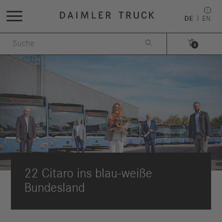
DE
EN


0
22 Citaro ins blau-weiße
Bundesland