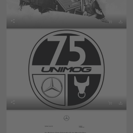





