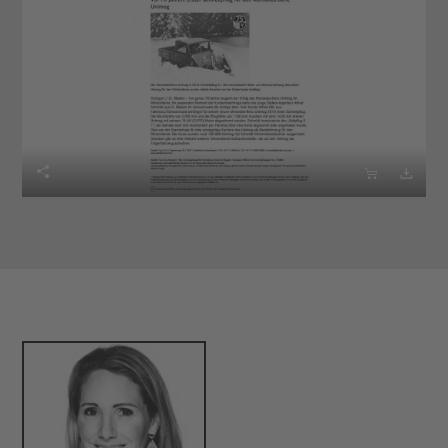


