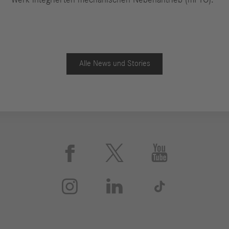
Alle News und Stories





