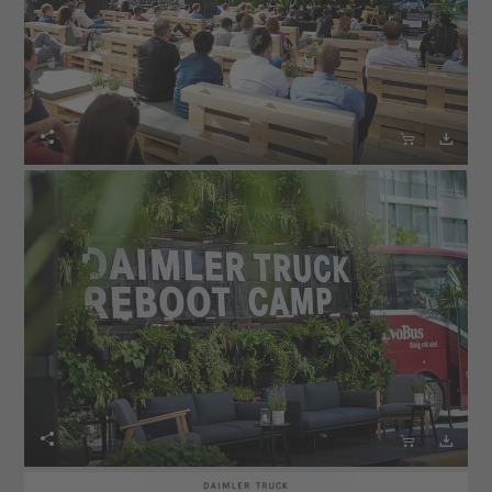





