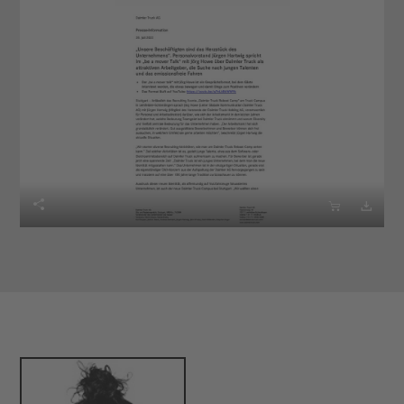


