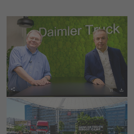


