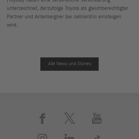
(Toyota) haben eine verbindliche Vereinbarung
unterzeichnet, derzufolge Toyota als gleichberechtigter
Partner und Anteilseigner bei cellcentric einsteigen
wird.
Alle News und Stories





