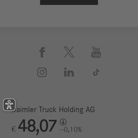





