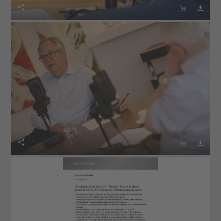





