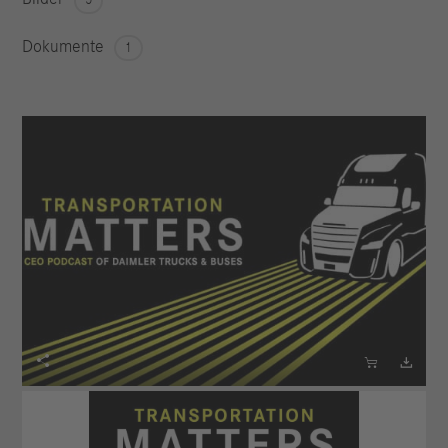
5
Dokumente
1


