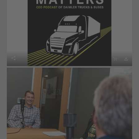


