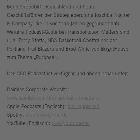
Bundesrepublik Deutschland und heute
Geschäftsführer der Strategieberatung Joschka Fischer
& Company, die er vor zehn Jahren gegründet hat).
Weitere Podcast-Gäste bei Transportation Matters sind
u. a. Terry Stotts, NBA Basketball-Cheftrainer der
Portland Trail Blazers und Brad White von BrightHouse
zum Thema „Purpose“.
Der CEO-Podcast ist verfügbar und abonnierbar unter:
Daimler Corporate Website:
www.daimler.com/transportation-matters
Apple Podcasts (Englisch):
d.ai/apple-md
Spotify:
d.ai/spotify-md-de
YouTube (Englisch):
d.ai/youtube-md