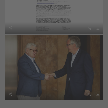





