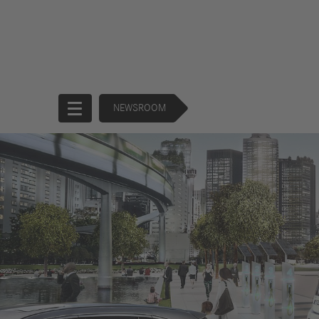
NEWSROOM
Startseite
Unternehmen
Produkte
Unternehmensführung
Trucks
130 Years of
Buses
Forward
Financial
Strategie
Services