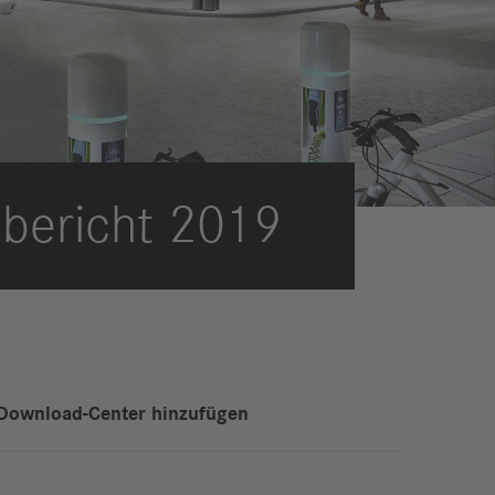
eldungen
trategie
ESG
efinanzierung
ervices
sbericht 2019
Download-Center hinzufügen