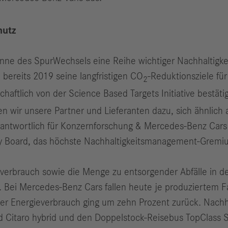
hutz
ne des SpurWechsels eine Reihe wichtiger Nachhaltigkeits
bereits 2019 seine langfristigen CO
-Reduktionsziele fü
2
aftlich von der Science Based Targets Initiative bestäti
wir unsere Partner und Lieferanten dazu, sich ähnlich a
rantwortlich für Konzernforschung & Mercedes-Benz Cars 
ity Board, das höchste Nachhaltigkeitsmanagement-Gremi
erbrauch sowie die Menge zu entsorgender Abfälle in de
. Bei Mercedes-Benz Cars fallen heute je produziertem F
er Energieverbrauch ging um zehn Prozent zurück. Nachha
 Citaro hybrid und den Doppelstock-Reisebus TopClass 