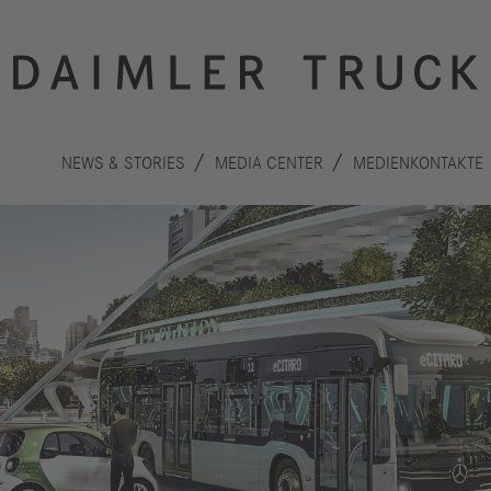
NEWS & STORIES
MEDIA CENTER
MEDIENKONTAKTE
Innovation
Nachhaltigkeit
Antriebe
Planet
A
Sicherheit
Menschen
F
Autonomes
Performance
B
Fahren