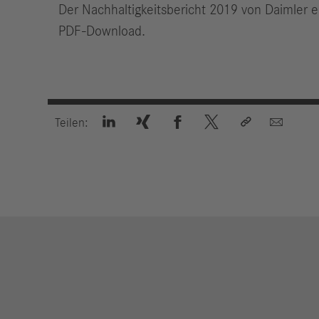
Der Nachhaltigkeitsbericht 2019 von Daimler er
PDF-Download.






Teilen: