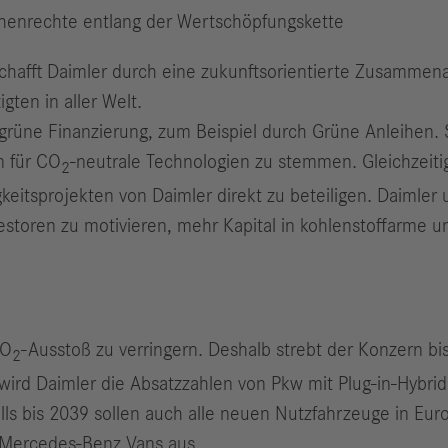
henrechte entlang der Wertschöpfungskette
schafft Daimler durch eine zukunftsorientierte Zusammenarb
gten in aller Welt.
grüne Finanzierung, zum Beispiel durch Grüne Anleihen.
n für CO
-neutrale Technologien zu stemmen. Gleichzeitig
2
keitsprojekten von Daimler direkt zu beteiligen. Daimler 
vestoren zu motivieren, mehr Kapital in kohlenstoffarme u
CO
-Ausstoß zu verringern. Deshalb strebt der Konzern b
2
wird Daimler die Absatzzahlen von Pkw mit Plug-in-Hybrid
lls bis 2039 sollen auch alle neuen Nutzfahrzeuge in Eu
i Mercedes-Benz Vans aus.