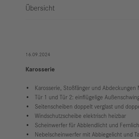
Übersicht
Compliance
Historie
Standorte
16.09.2024
Events
Karriere
Karosserie
Berufserfahrene
Studierende &
Karosserie, Stoßfänger und Abdeckungen M
Absolventen
Tür 1 und Tür 2: einflügelige Außenschwing
Schüler
Seitenscheiben doppelt verglast und doppe
Wer wir sind
Windschutzscheibe elektrisch heizbar
Benefits
Scheinwerfer für Abblendlicht und Fernlich
Jobs
Nebelscheinwerfer mit Abbiegelicht und T