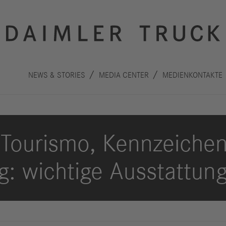
NEWS & STORIES
MEDIA CENTER
MEDIENKONTAKTE
Tourismo, Kennzeiche
g: wichtige Ausstattung
Innovation
Nachhaltigkeit
Antriebe
Planet
A
Sicherheit
Menschen
F
Autonomes
Performance
B
Fahren