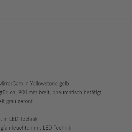
Berichte
M
Digitalisierung
S
& Services
R
S
Newsroom
News & Stories
Media Center
irrorCam in Yellowstone gelb
Medienkontakte
tür, ca. 900 mm breit, pneumatisch betätigt
FAQ
lt grau getönt
t in LED-Technik
agfahrleuchten mit LED-Technik