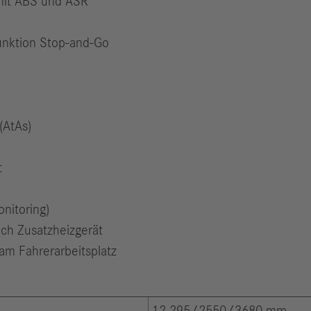
 mit ABS und ASR
unktion Stop-and-Go
(AtAs)
t
nitoring)
ch Zusatzheizgerät
m Fahrerarbeitsplatz