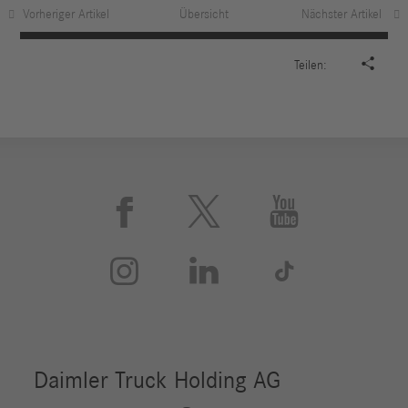
Vorheriger Artikel
Übersicht
Nächster Artikel

Teilen:





