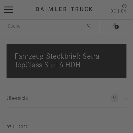
DE
EN


0
Fahrzeug-Steckbrief: Setra
TopClass S 516 HDH
Übersicht
9
07.11.2022