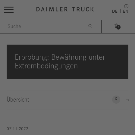
DE
EN


0
Erprobung: Bewährung unter
Extrembedingungen
Übersicht
9
07.11.2022