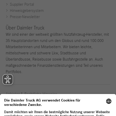
Supplier Portal
Hinweisgebersystem
Presse-Newsletter
Über Daimler Truck
Wir sind einer der weltweit größten Nutzfahrzeug-Hersteller, mit
35 Hauptstandorten rund um den Globus und rund 100.000
Mitarbeiterinnen und Mitarbeitern. Wir bieten leichte,
mittelschwere und schwere Lkw, Stadtbusse und
Überlandbusse, Reisebusse sowie Busfahrgestelle an. Auch
maßgeschneiderte Finanzdienstleistungen sind Teil unseres
Portfolios.
Anbieter & Rechtliche Hinweise
Datenschutz