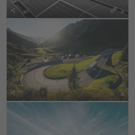





