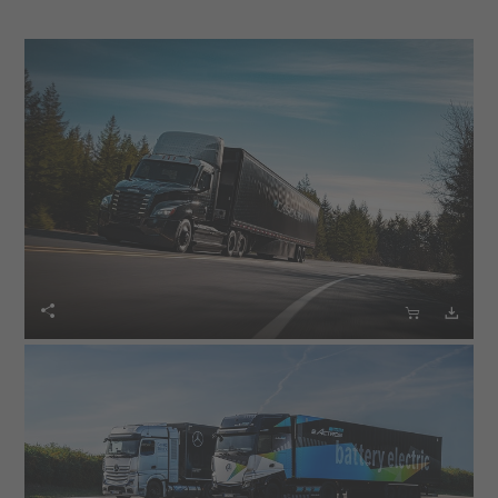


