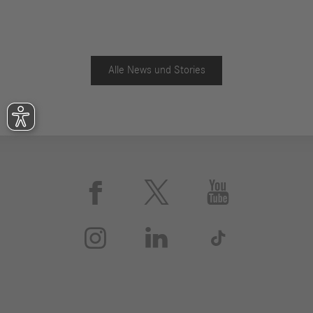
Alle News und Stories





