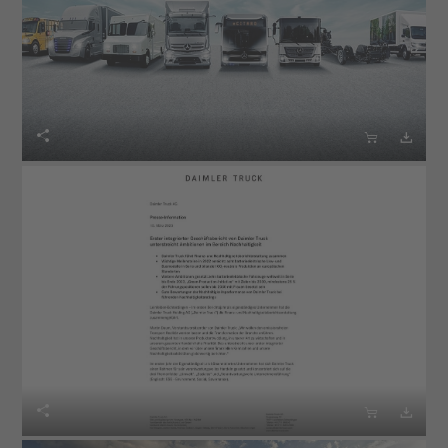





