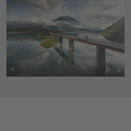


