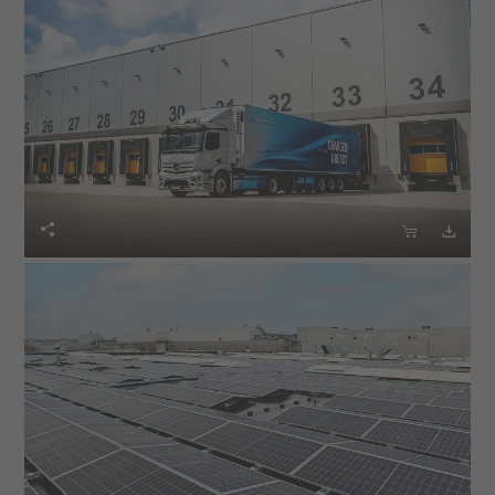


