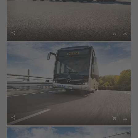





