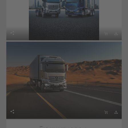





