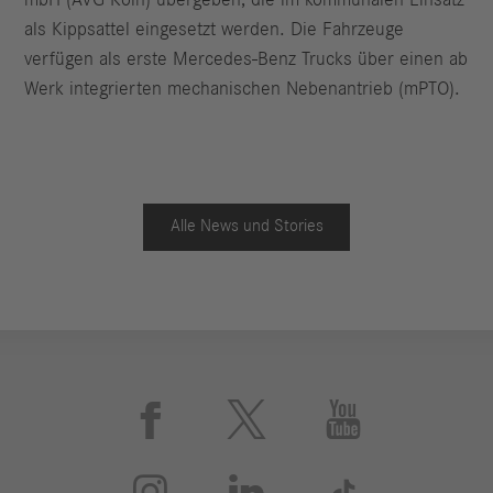
mbH (AVG Köln) übergeben, die im kommunalen Einsatz
als Kippsattel eingesetzt werden. Die Fahrzeuge
verfügen als erste Mercedes-Benz Trucks über einen ab
Werk integrierten mechanischen Nebenantrieb (mPTO).
Alle News und Stories





