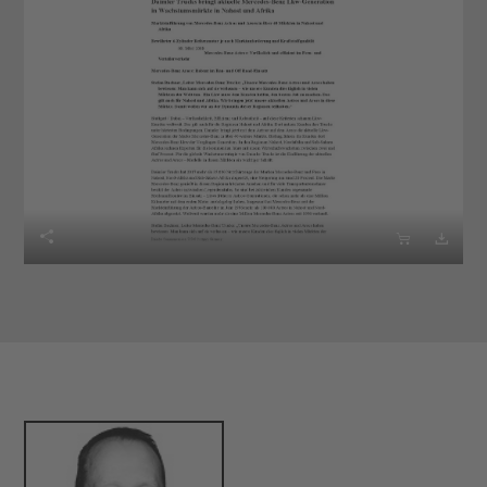


