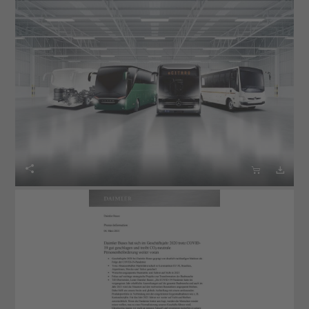


