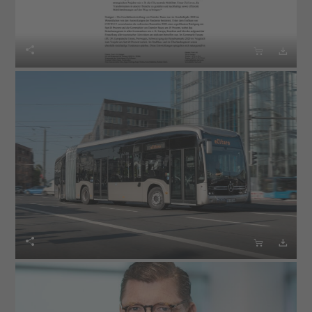





