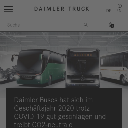
DE
EN


0
Daimler Buses hat sich im
Geschäftsjahr 2020 trotz
COVID-19 gut geschlagen und
treibt CO2-neutrale