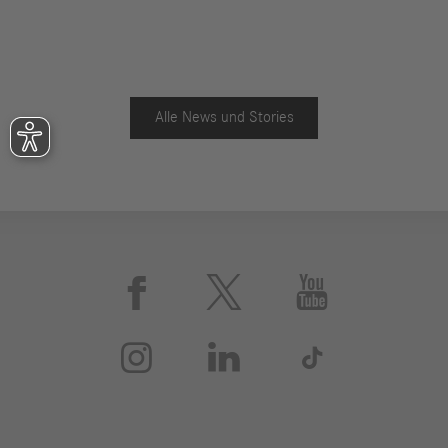
Alle News und Stories





