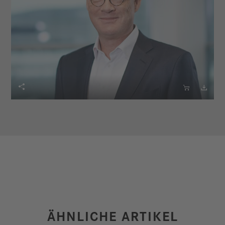



ÄHNLICHE ARTIKEL