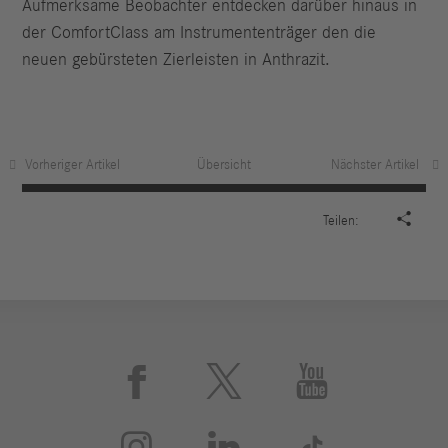
Aufmerksame Beobachter entdecken darüber hinaus in
der ComfortClass am Instrumententräger den die
neuen gebürsteten Zierleisten in Anthrazit.
Vorheriger Artikel
Übersicht
Nächster Artikel

Teilen:





