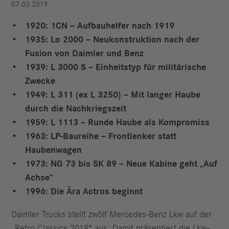
07.03.2019
1920: 1CN – Aufbauhelfer nach 1919
1935: Lo 2000 – Neukonstruktion nach der
Fusion von Daimler und Benz
1939: L 3000 S – Einheitstyp für militärische
Zwecke
1949: L 311 (ex L 3250) – Mit langer Haube
durch die Nachkriegszeit
1959: L 1113 – Runde Haube als Kompromiss
1963: LP-Baureihe – Frontlenker statt
Haubenwagen
1973: NG 73 bis SK 89 – Neue Kabine geht „Auf
Achse“
1996: Die Ära Actros beginnt
Daimler Trucks stellt zwölf Mercedes-Benz Lkw auf der
„Retro Classics 2019“ aus. Damit präsentiert die Lkw-