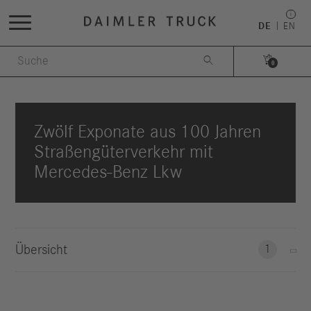
DE
EN


0
Zwölf Exponate aus 100 Jahren
Straßengüterverkehr mit
Mercedes-Benz Lkw
Übersicht
1