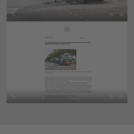





