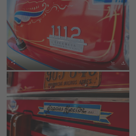


