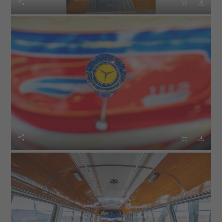





