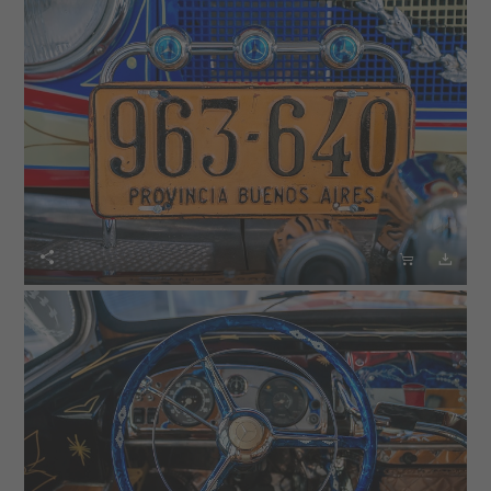


