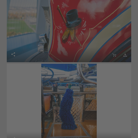


