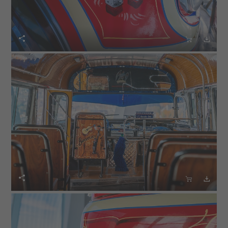





