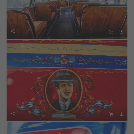





