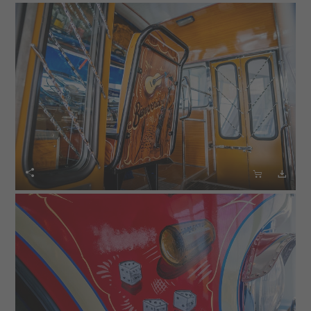


