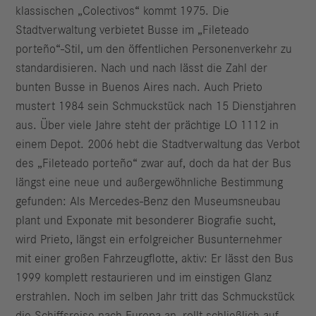
klassischen „Colectivos“ kommt 1975. Die
Stadtverwaltung verbietet Busse im „Fileteado
porteño“-Stil, um den öffentlichen Personenverkehr zu
standardisieren. Nach und nach lässt die Zahl der
bunten Busse in Buenos Aires nach. Auch Prieto
mustert 1984 sein Schmuckstück nach 15 Dienstjahren
aus. Über viele Jahre steht der prächtige LO 1112 in
einem Depot. 2006 hebt die Stadtverwaltung das Verbot
des „Fileteado porteño“ zwar auf, doch da hat der Bus
längst eine neue und außergewöhnliche Bestimmung
gefunden: Als Mercedes-Benz den Museumsneubau
plant und Exponate mit besonderer Biografie sucht,
wird Prieto, längst ein erfolgreicher Busunternehmer
mit einer großen Fahrzeugflotte, aktiv: Er lässt den Bus
1999 komplett restaurieren und im einstigen Glanz
erstrahlen. Noch im selben Jahr tritt das Schmuckstück
die Schiffsreise nach Europa an, rollt schließlich auf