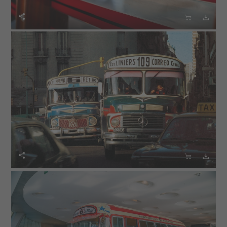





