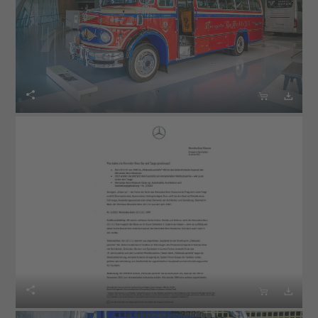





