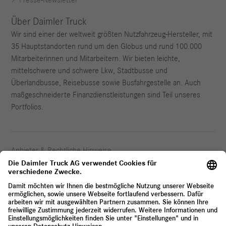
Presse-Newsletter
Über Daimler Truck
Wir sind einer der weltweit größten Nutzfahrzeug-Hersteller, mit
35 Hauptstandorten rund um den Globus und rund 100.000
Mitarbeiterinnen und Mitarbeitern. Wir bieten leichte,
mittelschwere und schwere Lkw, Stadtbusse und
Überlandbusse, Reisebusse sowie Busfahrgestelle an. Auch
maßgeschneiderte Finanzdienstleistungen sind Teil unseres
Portfolios.
Anbieter & Rechtliche Hinweise
Datenschutz