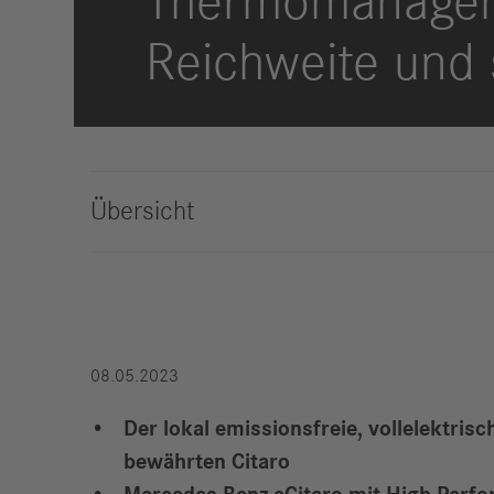
Thermomanageme
Compliance
Reichweite und
Historie
Standorte
Übersicht
Events
Karriere
Berufserfahrene
Studierende &
Absolventen
Schüler
08.05.2023
Wer wir sind
Benefits
Der lokal emissionsfreie, vollelektri
Jobs
bewährten Citaro