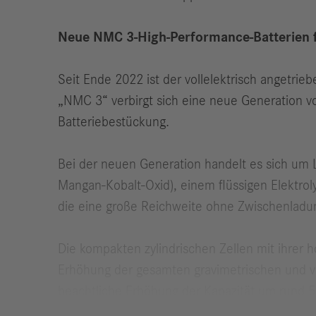
Neue NMC 3-High-Performance-Batterien f
Seit Ende 2022 ist der vollelektrisch angetri
„NMC 3“ verbirgt sich eine neue Generation vo
Batteriebestückung.
Bei der neuen Generation handelt es sich um
Mangan-Kobalt-Oxid), einem flüssigen Elektrol
die eine große Reichweite ohne Zwischenladun
Die kompakten zylindrischen Zellen mit ihrer 
Erhöhung der gesamten gravimetrischen und vol
beachtliche Erhöhung der Kapazität um rund 50 