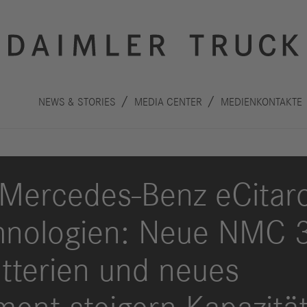
NEWS & STORIES
MEDIA CENTER
MEDIENKONTAKTE
r Mercedes-Benz eCitar
chnologien: Neue NMC 3
Innovation
Nachhaltigkeit
Antriebe
Planet
A
tterien und neues
Sicherheit
Menschen
F
Autonomes
Performance
B
Fahren