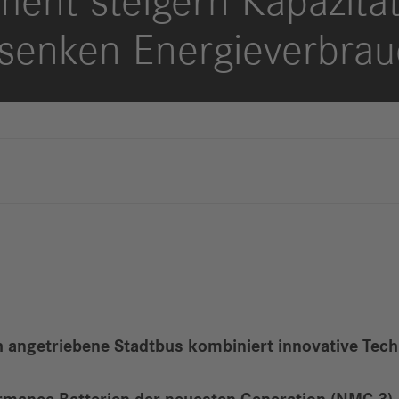
nt steigern Kapazität
Berichte
M
Digitalisierung
S
 senken Energieverbra
& Services
R
S
Newsroom
News & Stories
Media Center
Medienkontakte
FAQ
sch angetriebene Stadtbus kombiniert innovative Te