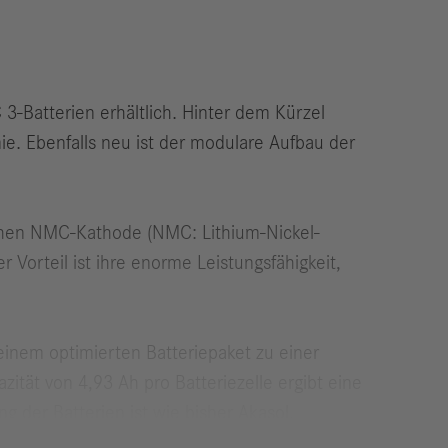
3-Batterien erhältlich. Hinter dem Kürzel
e. Ebenfalls neu ist der modulare Aufbau der
schen NMC-Kathode (NMC: Lithium-Nickel-
Vorteil ist ihre enorme Leistungsfähigkeit,
einem optimierten Batteriepaket zu einer
tät von 4,93 Ah pro Batterie­zelle ergibt eine
g der Batterien ist wie bisher Akasol.