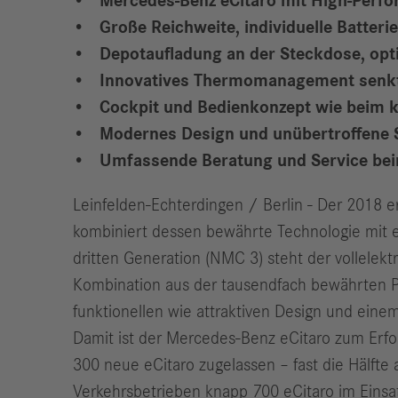
Mercedes-Benz eCitaro mit High-Perfo
Große Reichweite, individuelle Batter
Depotaufladung an der Steckdose, opt
Innovatives Thermomanagement senkt
Cockpit und Bedienkonzept wie beim k
Modernes Design und unübertroffene S
Umfassende Beratung und Service beim
Leinfelden-Echterdingen / Berlin - Der 2018 
kombiniert dessen bewährte Technologie mit e
dritten Generation (NMC 3) steht der vollelektr
Kombination aus der tausendfach bewährten Pl
funktionellen wie attraktiven Design und eine
Damit ist der Mercedes‑Benz eCitaro zum Erfo
300 neue eCitaro zugelassen – fast die Hälfte
Verkehrsbetrieben knapp 700 eCitaro im Einsat