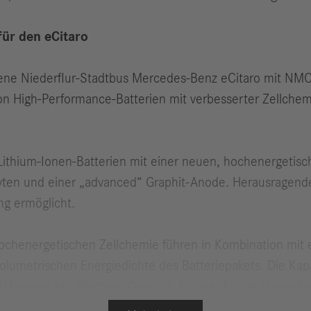
ür den eCitaro
ebene Niederflur-Stadtbus Mercedes‑Benz eCitaro mit NMC 
n High-Performance-Batterien mit verbesserter Zellchemi
 Lithium-Ionen-Batterien mit einer neuen, hochenergeti
yten und einer „advanced“ Graphit-Anode. Herausragender 
g ermöglicht.
hochenergetischen Zellchemie führen in Kombi­nation mit 
umetrischen Energiedichte des Batteriepakets. Die Kapazi
Prozent bei gleichem Gewicht. Partner für die Herstellun