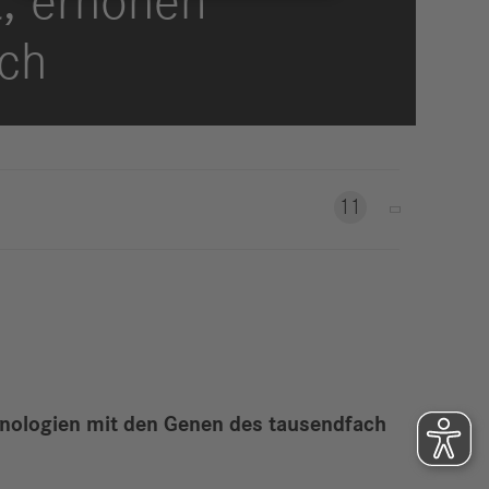
, erhöhen
eldungen
trategie
uch
ESG
efinanzierung
ervices
11
chnologien mit den Genen des tausendfach