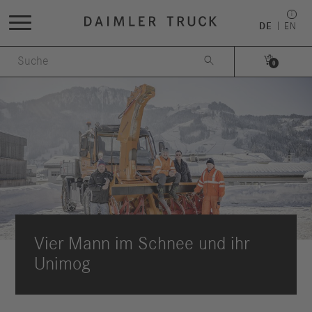
DE
EN


0
Vier Mann im Schnee und ihr
Unimog