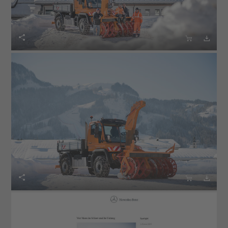





