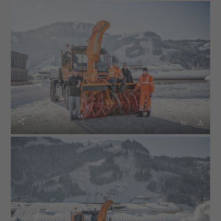


