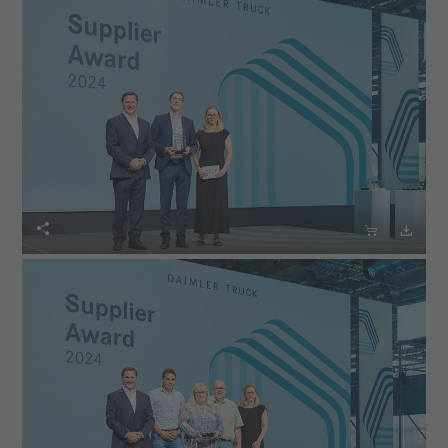


