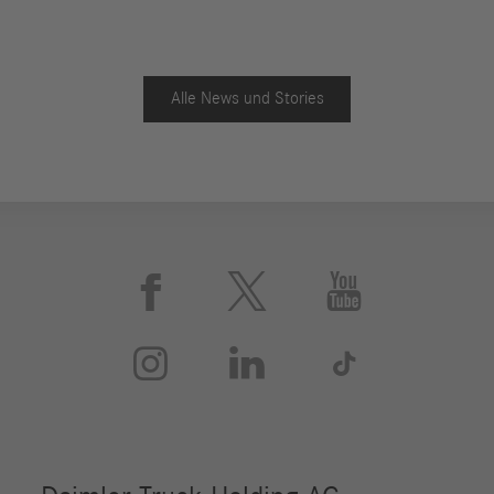
Alle News und Stories





