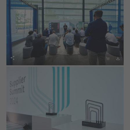


