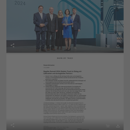





