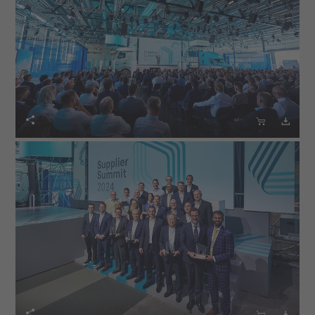





