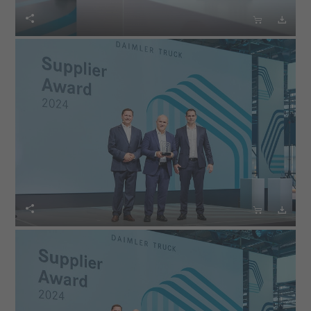





