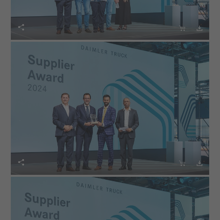





