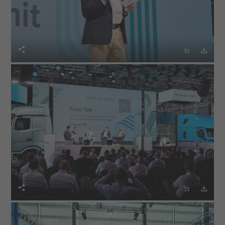





