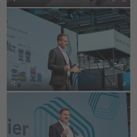


