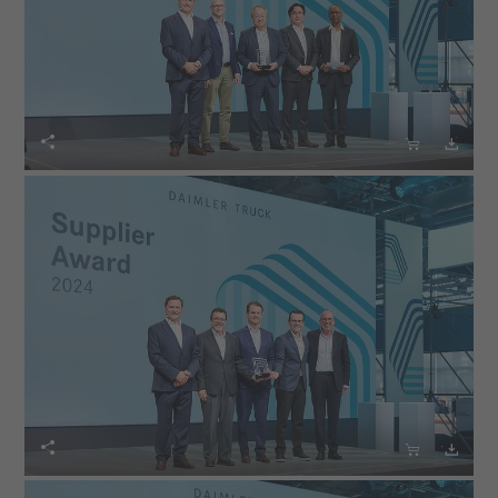





