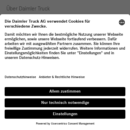
Über Daimler Truck
Wir sind einer der weltweit größten Nutzfahrzeug-Hersteller, mit
35 Hauptstandorten rund um den Globus und rund 100.000
Mitarbeiterinnen und Mitarbeitern. Wir bieten leichte,
mittelschwere und schwere Lkw, Stadtbusse und
Überlandbusse, Reisebusse sowie Busfahrgestelle an. Auch
maßgeschneiderte Finanzdienstleistungen sind Teil unseres
Portfolios.
Anbieter & Rechtliche Hinweise
Datenschutz