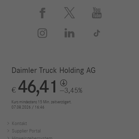
durch ein Maximum an Sicherheit auf allen Plätzen.



Hier ist sie mit Sitz- und Lehnfläche in Schwarz-Orange,
Seitenwangen in Antharazit, einem Kopfteil Composition
Eisengrau, Kedern in Composition Grenadine sowie



einem Sitzrücken in Nadelvlies sehr einladend
ausgeführt.
Den Bestuhlungsplan und damit die Zahl der Sitzplätze
übernimmt der Sprinter City 75 in der Ausstattungslinie
Interurban vom Stadtbus: Zwölf Sitze sind im
Hochbodenbereich angeordnet, weitere sieben vorne
im
Niederflur-Segment. Die Doppelsitze sind dort mit
einem Schnellwechselsystem befestigt. Sie können
Kontakt
daher bei erhöhtem Bedarf von Stehplätzen schnell
Supplier Portal
demontiert werden. Wird nur der vordere der drei
Hinweisgebersystem