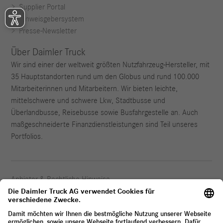
Supplier Portal
Hinweisgebersystem
Presse-Newsletter
Über Daimler Truck
Wir sind einer der weltweit größten Nutzfahrzeug-Hersteller, mit
35 Hauptstandorten rund um den Globus und rund 100.000
Mitarbeiterinnen und Mitarbeitern. Wir bieten leichte,
mittelschwere und schwere Lkw, Stadtbusse und
Überlandbusse, Reisebusse sowie Busfahrgestelle an. Auch
maßgeschneiderte Finanzdienstleistungen sind Teil unseres
Portfolios.
Anbieter & Rechtliche Hinweise
Datenschutz