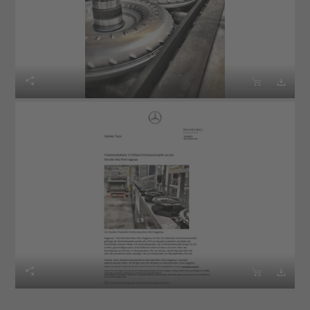





