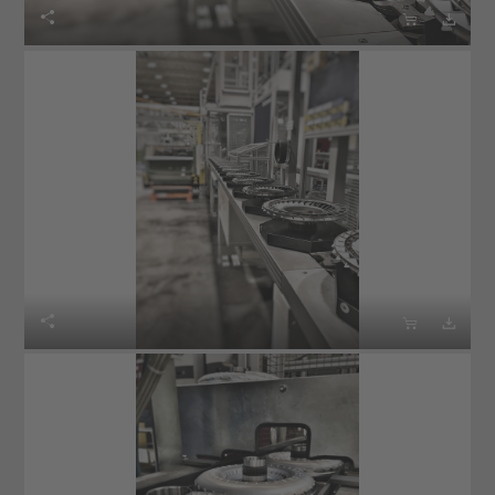





