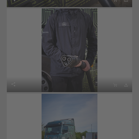


