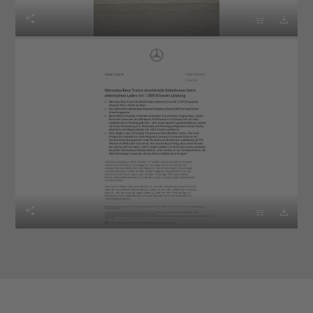





