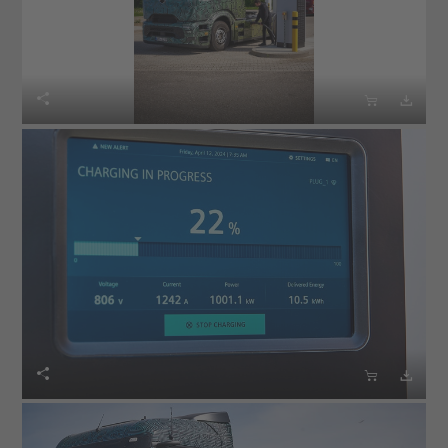





