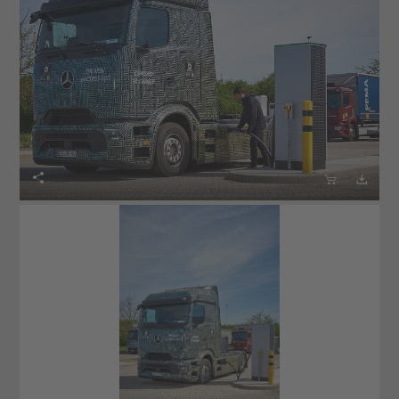


