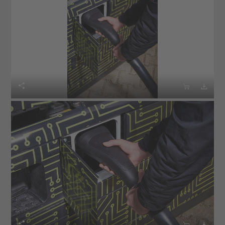





