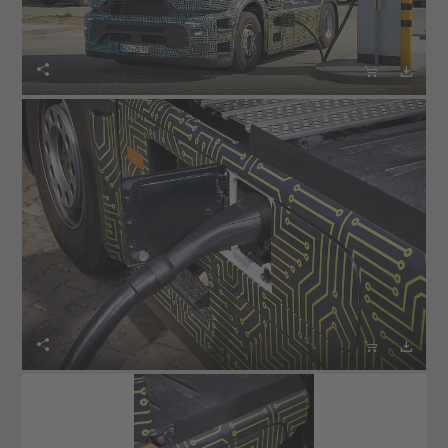





