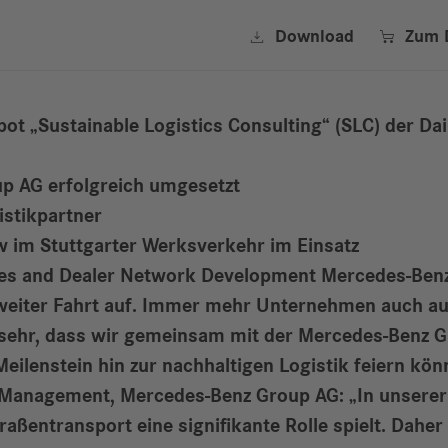


Download
Zum 
t „Sustainable Logistics Consulting“ (SLC) der D
up AG erfolgreich umgesetzt
stikpartner
 im Stuttgarter Werksverkehr im Einsatz
ales and Dealer Network Development Mercedes-Benz 
t weiter Fahrt auf. Immer mehr Unternehmen auch aus
s sehr, dass wir gemeinsam mit der Mercedes-Benz 
eilenstein hin zur nachhaltigen Logistik feiern kön
in Management, Mercedes-Benz Group AG:
„In unserer
ßentransport eine signifikante Rolle spielt. Daher i