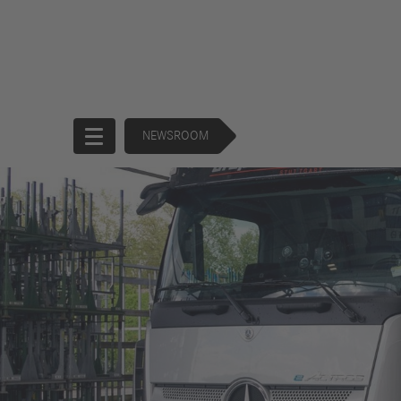
NEWSROOM
Startseite
Unternehmen
Produkte
Unternehmensführung
Trucks
130 Years of
Buses
Forward
Financial
Strategie
Services