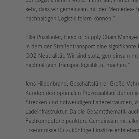
der Logistik nimmt weiter Fahrt auf. Immer me
sehr, dass wir gemeinsam mit der Mercedes-Be
nachhaltigen Logistik feiern können.“
Elke Pusskeiler, Head of Supply Chain Manage
in dem der Straßentransport eine signifikante R
CO2-Neutralität. Wir sind stolz, gemeinsam m
nachhaltigen Transportlogistik zu machen.“
Jens Hildenbrand, Geschäftsführer Große-Veh
Kunden den optimalen Prozessablauf der emissi
Strecken und notwendigen Ladezeiträumen, so
Ladeinfrastruktur. Da die Gesamtthematik auc
Fachkompetenz punkten. Gemeinsam mit allen be
Erkenntnisse für zukünftige Einsätze entstehe