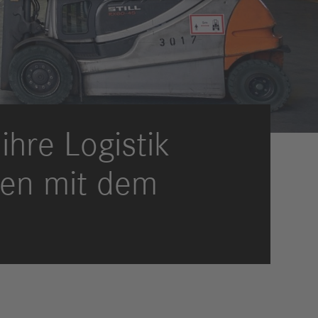
eldungen
trategie
ESG
efinanzierung
ervices
ihre Logistik
gen mit dem