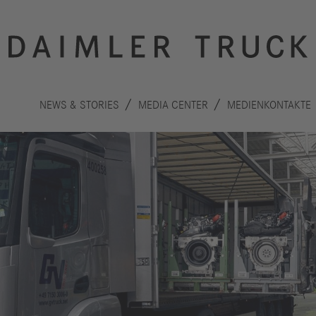
NEWS & STORIES
MEDIA CENTER
MEDIENKONTAKTE
Innovation
Nachhaltigkeit
Antriebe
Planet
A
Sicherheit
Menschen
F
Autonomes
Performance
B
Fahren