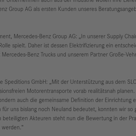
hr Unternehmen auch aus der Industrie wollen ihre Liefer
nz Group AG als ersten Kunden unseres Beratungsangebot
ment, Mercedes-Benz Group AG: „In unserer Supply Chain
olle spielt. Daher ist dessen Elektrifizierung ein entsch
it Mercedes-Benz Trucks und unserem Partner Große-Vehne
ne Speditions GmbH: „Mit der Unterstützung aus dem SL
onsfreien Motorentransporte vorab realitätsnah planen. 
ndern auch die gemeinsame Definition der Einrichtung e
h für uns bislang noch Neuland bedeutet, konnten wir s
teiligten Akteuren steht nun die Bewertung in der Praxis
n werden.“