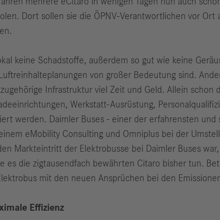
d fahren mehrere eCitaro in wenigen Tagen nun auch scho
len. Dort sollen sie die ÖPNV-Verantwortlichen vor Ort 
gen.
lokal keine Schadstoffe, außerdem so gut wie keine Geräu
Luftreinhalteplanungen von großer Bedeutung sind. Ander
ugehörige Infrastruktur viel Zeit und Geld. Allein schon 
e Ladeeinrichtungen, Werkstatt-Ausrüstung, Personalqualif
ert werden. Daimler Buses - einer der erfahrensten und s
seinem eMobility Consulting und Omniplus bei der Umstell
en Markteintritt der Elektrobusse bei Daimler Buses war
e es die zigtausendfach bewährten Citaro bisher tun. Betr
r Elektrobus mit den neuen Ansprüchen bei den Emissione
imale Effizienz