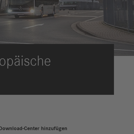
eldungen
trategie
ESG
efinanzierung
ervices
ropäische
Download-Center hinzufügen