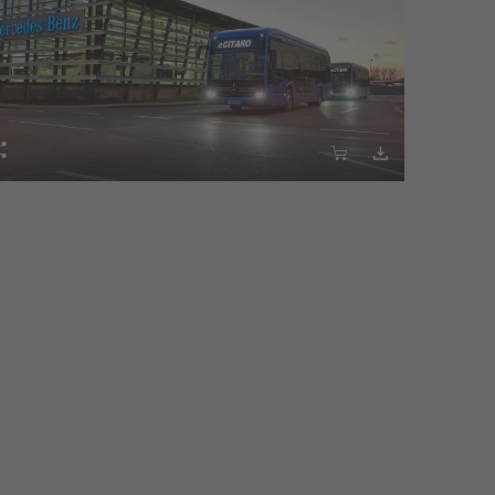


