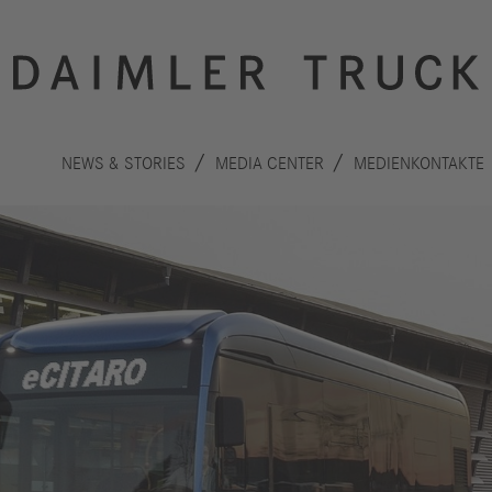
NEWS & STORIES
MEDIA CENTER
MEDIENKONTAKTE
Innovation
Nachhaltigkeit
Antriebe
Planet
A
Sicherheit
Menschen
F
Autonomes
Performance
B
Fahren