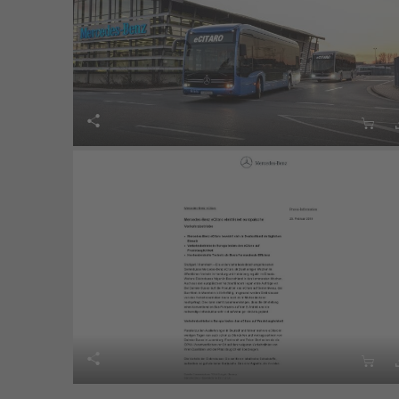



