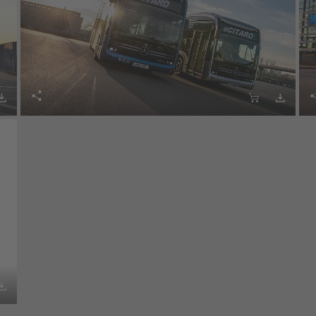




