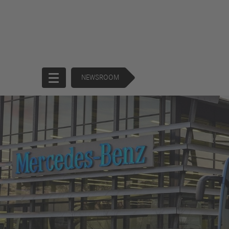
NEWSROOM
Startseite
Unternehmen
Produkte
Unternehmensführung
Trucks
130 Years of
Buses
Forward
Financial
Strategie
Services