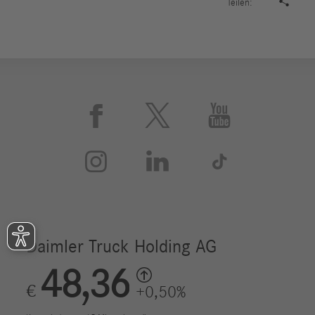

Teilen:





