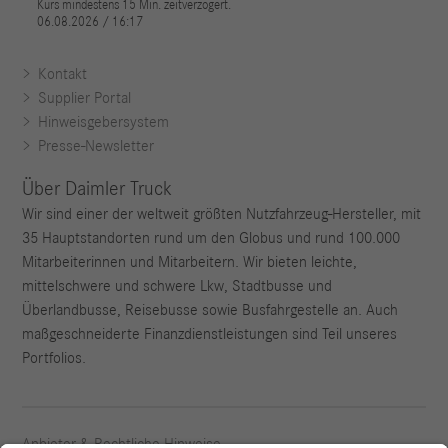
Kontakt
Supplier Portal
Hinweisgebersystem
Presse-Newsletter
Über Daimler Truck
Wir sind einer der weltweit größten Nutzfahrzeug-Hersteller, mit
35 Hauptstandorten rund um den Globus und rund 100.000
Mitarbeiterinnen und Mitarbeitern. Wir bieten leichte,
mittelschwere und schwere Lkw, Stadtbusse und
Überlandbusse, Reisebusse sowie Busfahrgestelle an. Auch
maßgeschneiderte Finanzdienstleistungen sind Teil unseres
Portfolios.
Anbieter & Rechtliche Hinweise