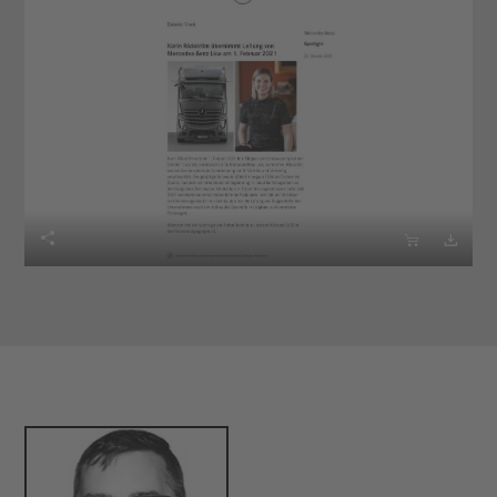


