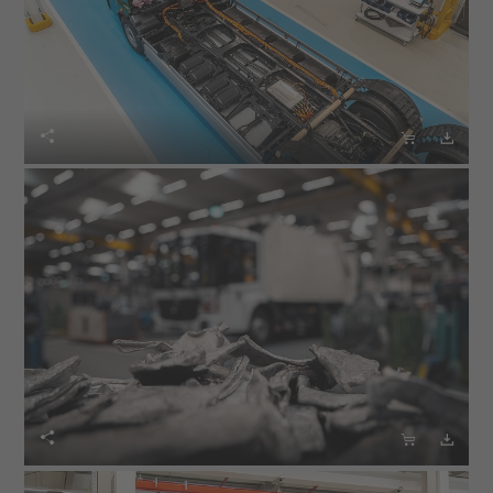





