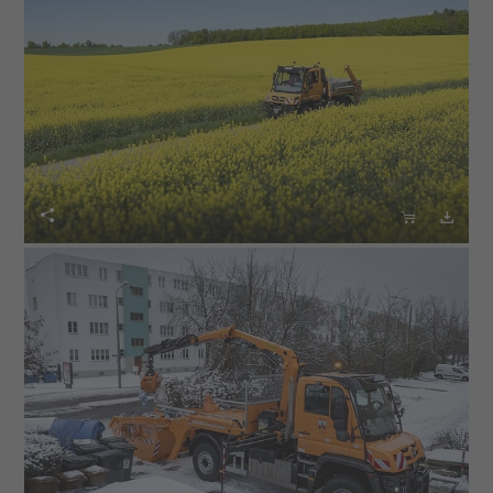


