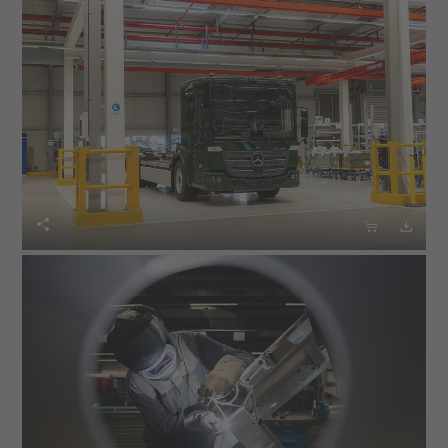


