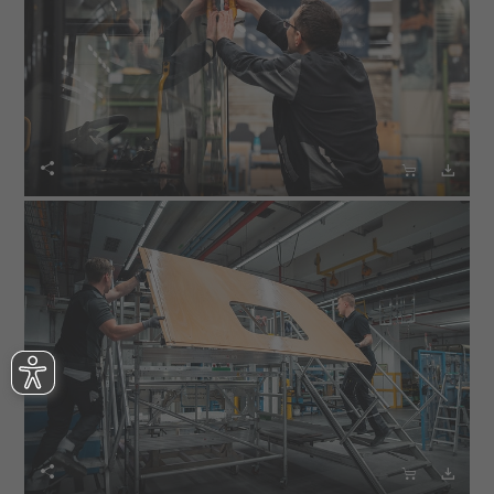





