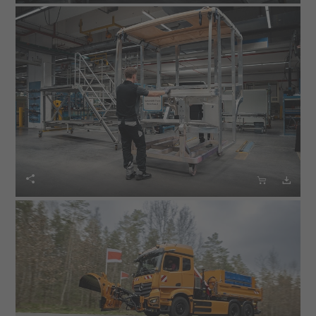


