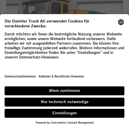


