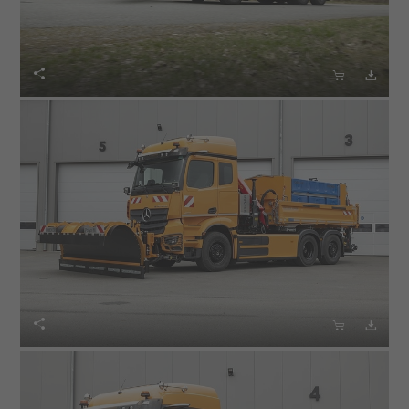





