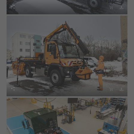





