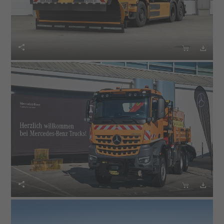





