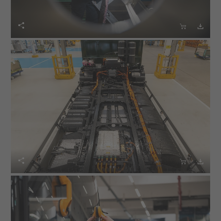





