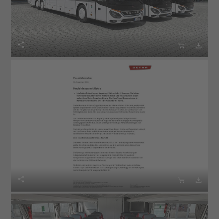





