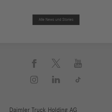
Alle News und Stories





