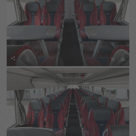


