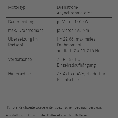
Motortyp
Drehstrom-
Asynchronmotoren
Dauerleistung
je Motor 140 kW
max. Drehmoment
je Motor 495 Nm
Übersetzung im
i = 22,66, maximales
Radkopf
Drehmoment
am Rad: 2 x 11 216 Nm
Vorderachse
ZF RL 82 EC,
Einzelradaufhängung
Hinterachse
ZF AxTrac AVE, Niederflur-
Portalachse
[5]
Die Reichweite wurde unter spezifischen Bedingungen, u.a.
Ausstattung mit maximaler Batteriekapazität, Batterie im