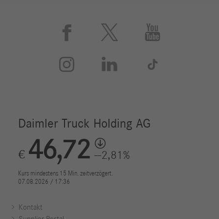






Kontakt
Supplier Portal