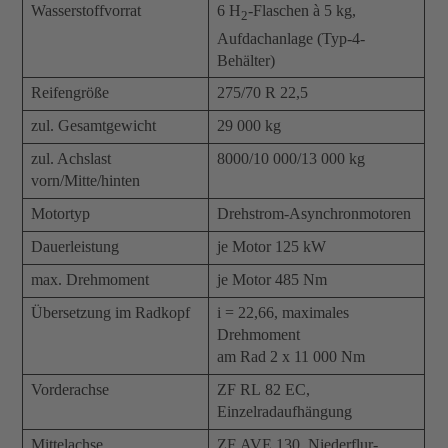
Wasserstoffvorrat
6 H
-Flaschen à 5 kg,
2
Aufdachanlage (Typ-4-
Behälter)
Reifengröße
275/70 R 22,5
zul. Gesamtgewicht
29 000 kg
zul. Achslast
8000/10 000/13 000 kg
vorn/Mitte/hinten
Motortyp
Drehstrom-Asynchronmotoren
Dauerleistung
je Motor 125 kW
max. Drehmoment
je Motor 485 Nm
Übersetzung im Radkopf
i = 22,66, maximales
Drehmoment
am Rad 2 x 11 000 Nm
Vorderachse
ZF RL 82 EC,
Einzelradaufhängung
Mittelachse
ZF AVE 130, Niederflur-