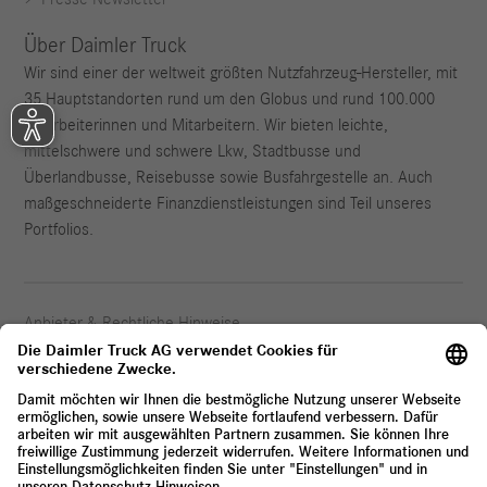
Über Daimler Truck
Wir sind einer der weltweit größten Nutzfahrzeug-Hersteller, mit
35 Hauptstandorten rund um den Globus und rund 100.000
Mitarbeiterinnen und Mitarbeitern. Wir bieten leichte,
mittelschwere und schwere Lkw, Stadtbusse und
Überlandbusse, Reisebusse sowie Busfahrgestelle an. Auch
maßgeschneiderte Finanzdienstleistungen sind Teil unseres
Portfolios.
Anbieter & Rechtliche Hinweise
Datenschutz