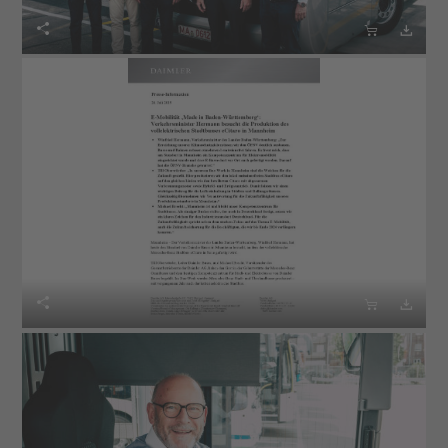





