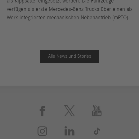
als Kippsattel eingesetzt werden. Die Fahrzeuge
verfügen als erste Mercedes-Benz Trucks über einen ab
Werk integrierten mechanischen Nebenantrieb (mPTO).
Alle News und Stories





