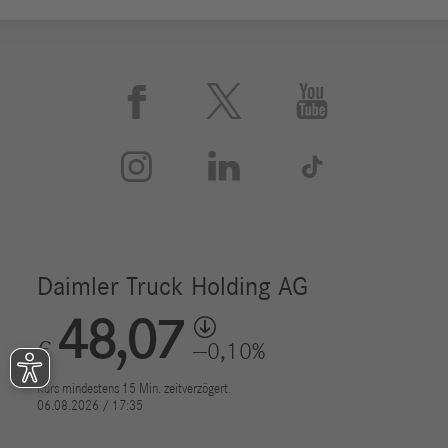





