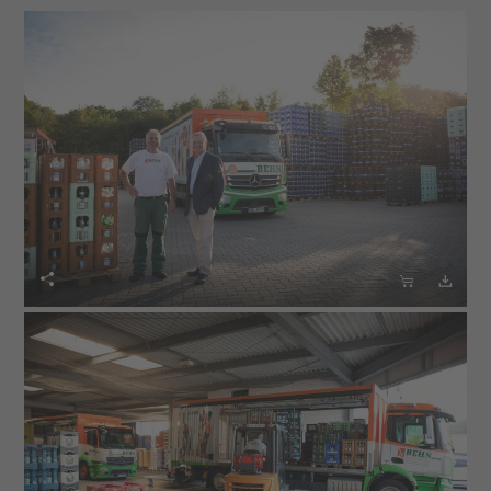


