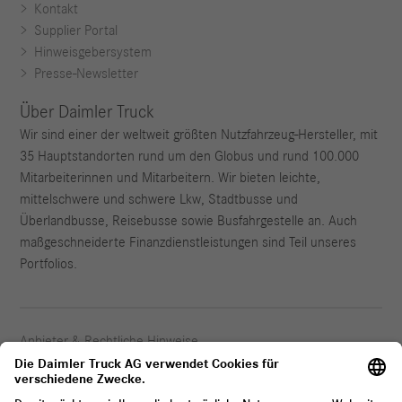
Kontakt
Supplier Portal
Hinweisgebersystem
Presse-Newsletter
Über Daimler Truck
Wir sind einer der weltweit größten Nutzfahrzeug-Hersteller, mit
35 Hauptstandorten rund um den Globus und rund 100.000
Mitarbeiterinnen und Mitarbeitern. Wir bieten leichte,
mittelschwere und schwere Lkw, Stadtbusse und
Überlandbusse, Reisebusse sowie Busfahrgestelle an. Auch
maßgeschneiderte Finanzdienstleistungen sind Teil unseres
Portfolios.
Anbieter & Rechtliche Hinweise
Datenschutz