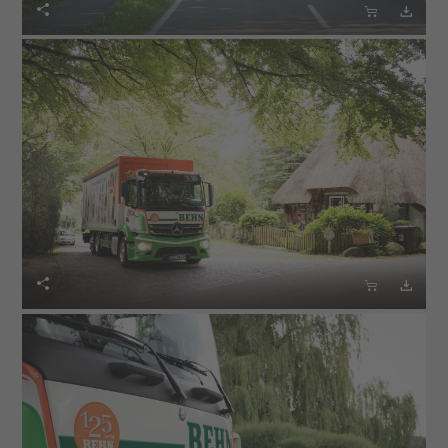





