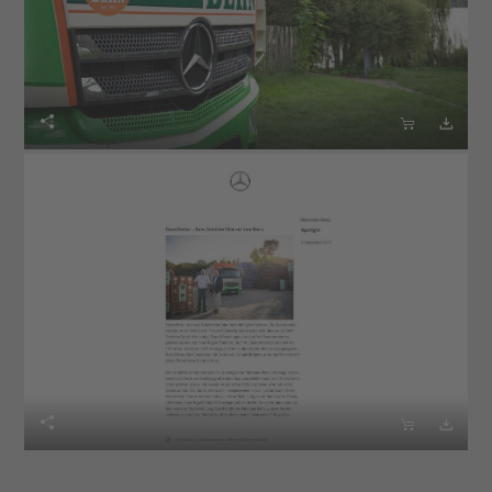





