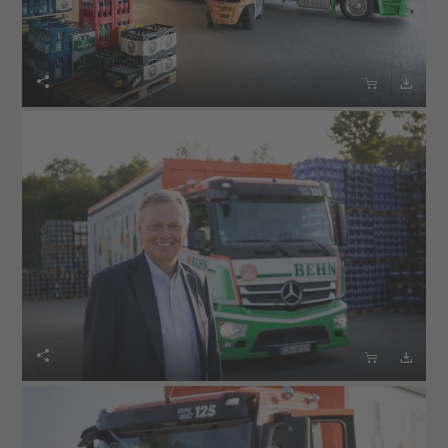





