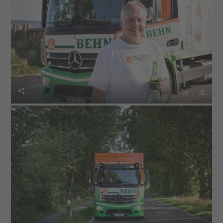


