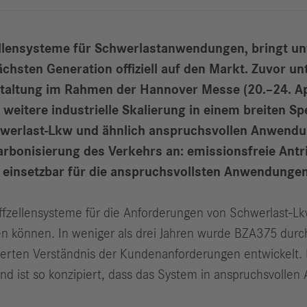
ffzellensysteme für Schwerlastanwendungen, bringt
ächsten Generation offiziell auf den Markt. Zuvor
nstaltung im Rahmen der Hannover Messe (20.–24. Apr
ie weitere industrielle Skalierung in einem breite
chwerlast-Lkw und ähnlich anspruchsvollen Anwendu
rbonisierung des Verkehrs an: emissionsfreie Antr
ig einsetzbar für die anspruchsvollsten Anwendunge
ffzellensysteme für die Anforderungen von Schwerlast-
n können. In weniger als drei Jahren wurde BZA375 durc
dierten Verständnis der Kundenanforderungen entwickelt
und ist so konzipiert, dass das System in anspruchsvol