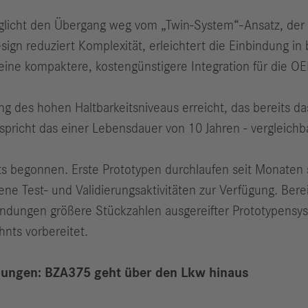
icht den Übergang weg vom „Twin-System“-Ansatz, der b
gn reduziert Komplexität, erleichtert die Einbindung in
 eine kompaktere, kostengünstigere Integration für die O
ung des hohen Haltbarkeitsniveaus erreicht, das bereits
pricht das einer Lebensdauer von 10 Jahren - vergleich
s begonnen. Erste Prototypen durchlaufen seit Monaten s
ene Test- und Validierungsaktivitäten zur Verfügung. Be
endungen größere Stückzahlen ausgereifter Prototypensys
hnts vorbereitet.
ndungen: BZA375 geht über den Lkw hinaus