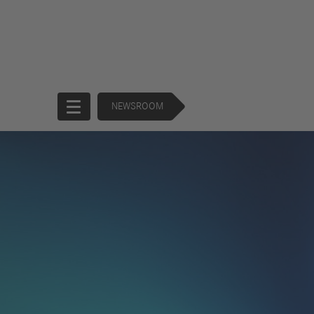
NEWSROOM
Startseite
Unternehmen
Produkte
Unternehmensführung
Trucks
130 Years of
Buses
Forward
Financial
Strategie
Services