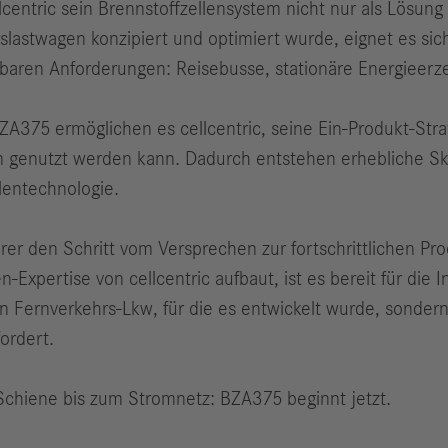
lcentric sein Brennstoffzellensystem nicht nur als Lösun
slastwagen konzipiert und optimiert wurde, eignet es sich
hbaren Anforderungen: Reisebusse, stationäre Energieer
A375 ermöglichen es cellcentric, seine Ein-Produkt-Strat
genutzt werden kann. Dadurch entstehen erhebliche Skal
lentechnologie.
rer den Schritt vom Versprechen zur fortschrittlichen Produ
Expertise von cellcentric aufbaut, ist es bereit für die I
n Fernverkehrs-Lkw, für die es entwickelt wurde, sondern
ordert.
Schiene bis zum Stromnetz: BZA375 beginnt jetzt.