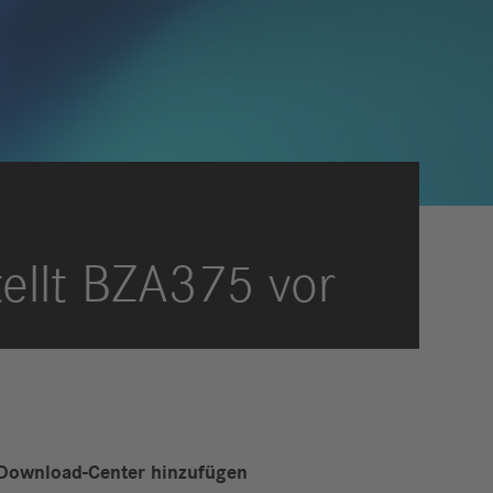
eldungen
trategie
ESG
efinanzierung
ervices
ellt BZA375 vor
Download-Center hinzufügen