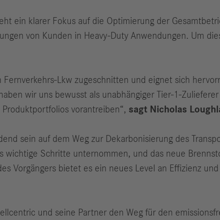
ht ein klarer Fokus auf die Optimierung der Gesamtbetri
ungen von Kunden in Heavy-Duty Anwendungen. Um dieses
on Fernverkehrs-Lkw zugeschnitten und eignet sich herv
haben wir uns bewusst als unabhängiger Tier-1-Zulieferer 
 Produktportfolios vorantreiben“,
sagt Nicholas Loughla
end sein auf dem Weg zur Dekarbonisierung des Transpor
ts wichtige Schritte unternommen, und das neue Brennstof
es Vorgängers bietet es ein neues Level an Effizienz und
llcentric und seine Partner den Weg für den emissionsf