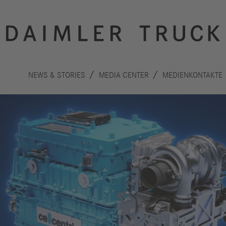
NEWS & STORIES
MEDIA CENTER
MEDIENKONTAKTE
Innovation
Nachhaltigkeit
Antriebe
Planet
A
Sicherheit
Menschen
F
Autonomes
Performance
B
Fahren