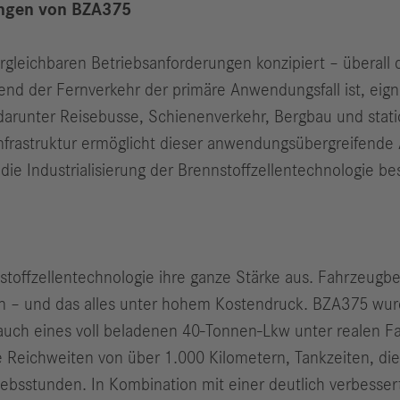
ungen von BZA375
leichbaren Betriebsanforderungen konzipiert – überall d
rend der Fernverkehr der primäre Anwendungsfall ist, eig
darunter Reisebusse, Schienenverkehr, Bergbau und stat
nfrastruktur ermöglicht dieser anwendungsübergreifende 
 die Industrialisierung der Brennstoffzellentechnologie b
stoffzellentechnologie ihre ganze Stärke aus. Fahrzeugb
ten – und das alles unter hohem Kostendruck. BZA375 wur
rauch eines voll beladenen 40-Tonnen-Lkw unter realen F
Reichweiten von über 1.000 Kilometern, Tankzeiten, die 
bsstunden. In Kombination mit einer deutlich verbesserten