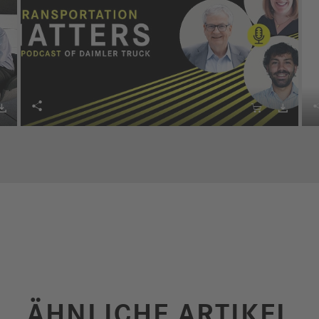




ÄHNLICHE ARTIKEL