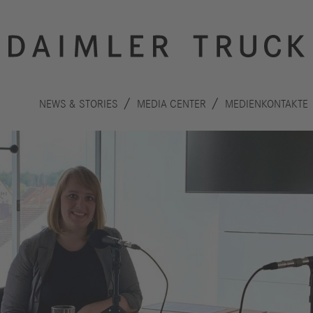
NEWS & STORIES
MEDIA CENTER
MEDIENKONTAKTE
Innovation
Nachhaltigkeit
Antriebe
Planet
A
Sicherheit
Menschen
F
Autonomes
Performance
B
Fahren