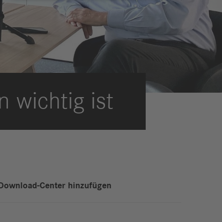
eldungen
trategie
ESG
efinanzierung
ervices
 wichtig ist
Download-Center hinzufügen