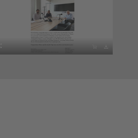


