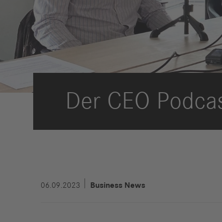
Compliance
Historie
Standorte
Der CEO Podcast
Events
Karriere
Berufserfahrene
Studierende &
Absolventen
Schüler
Wer wir sind
06.09.2023
Business News
Benefits
Jobs