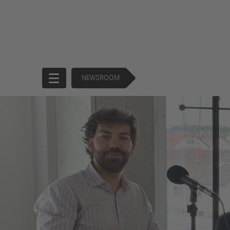
NEWSROOM
Startseite
Unternehmen
Produkte
Unternehmensführung
Trucks
130 Years of
Buses
Forward
Financial
Strategie
Services