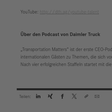
YouTube:
http://dth.ag/youtube-talent
Über den Podcast von Daimler Truck
„Transportation Matters“ ist der erste CEO-Po
internationalen Gästen zu Themen, die sich vo
Nach vier erfolgreichen Staffeln startet mit 






Teilen: