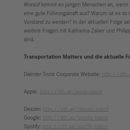
Worauf kommt es jungen Menschen an, wenn sie
eine gute Führungskraft aus? Warum ist es so 
Vorstand zu werden? In der aktuellen Folge s
weitere Fragen mit Katharina Zaiser und Philip
sind.
Transportation Matters und die aktuelle 
Daimler Truck Corporate Website:
http://dth.
Apple:
http://dth.ag/apple-talent
Deezer:
http://dth.ag/deezer-talent
Google:
http://dth.ag/google-talent
Spotify:
http://dth.ag/spotify-talent