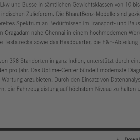
Lkw und Busse in sämtlichen Gewichtsklassen von 10 bis
indischen Zulieferern. Die BharatBenz-Modelle sind gezi
reites Spektrum an Bedürfnissen im Transport- und Baus
es in Oragadam nahe Chennai in einem hochmodernen Werk
 Teststrecke sowie das Headquarter, die F&E-Abteilung 
on 398 Standorten in ganz Indien, unterstützt durch ein
den pro Jahr. Das Uptime-Center bündelt modernste Diagn
artung anzubieten. Durch den Einsatz von Datenanaly
ern, die Fahrzeugleistung auf höchstem Niveau zu halte

Downl