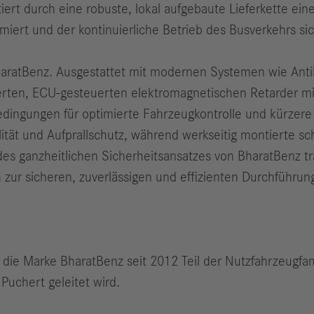
rt durch eine robuste, lokal aufgebaute Lieferkette eine
iert und der kontinuierliche Betrieb des Busverkehrs sic
 BharatBenz. Ausgestattet mit modernen Systemen wie Anti
ierten, ECU-gesteuerten elektromagnetischen Retarder m
ingungen für optimierte Fahrzeugkontrolle und kürzere
lität und Aufprallschutz, während werkseitig montierte sc
des ganzheitlichen Sicherheitsansatzes von BharatBenz t
zur sicheren, zuverlässigen und effizienten Durchführun
t die Marke BharatBenz seit 2012 Teil der Nutzfahrzeugfam
Puchert geleitet wird.