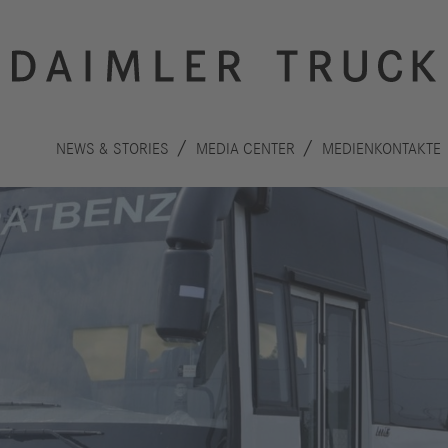
NEWS & STORIES
MEDIA CENTER
MEDIENKONTAKTE
Innovation
Nachhaltigkeit
Antriebe
Planet
A
Sicherheit
Menschen
F
Autonomes
Performance
B
Fahren