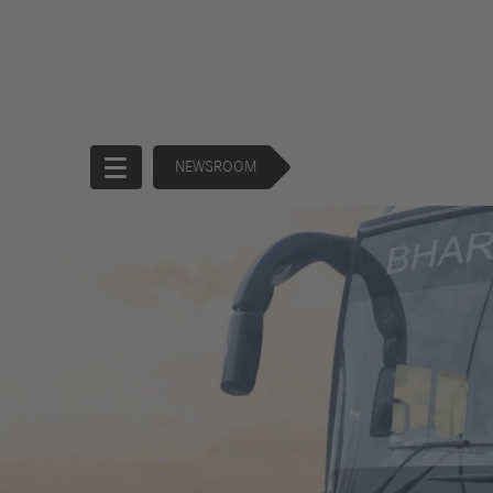
NEWSROOM
Startseite
Unternehmen
Produkte
Unternehmensführung
Trucks
130 Years of
Buses
Forward
Financial
Strategie
Services