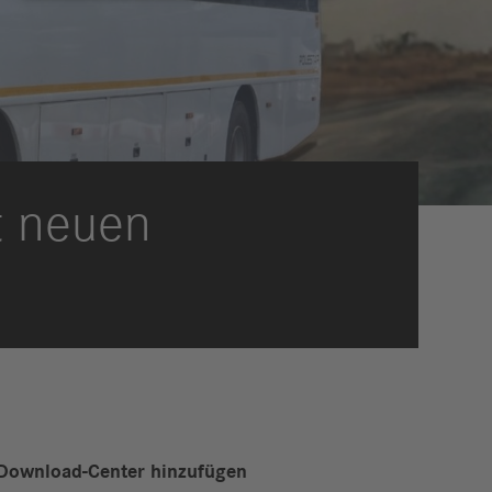
eldungen
trategie
ESG
efinanzierung
ervices
t neuen
Download-Center hinzufügen