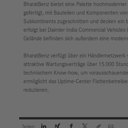
BharatBenz bietet eine Palette hochmoderner 
gefertigt, mit Bauteilen und Komponenten von 
Subkontinents zugeschnitten und decken ein b
erfolgt bei Daimler India Commercial Vehicl
Gelände befinden sich außerdem eine moderne
BharatBenz verfügt über ein Händlernetzwerk v
attraktive Wartungsverträge über 15.000 Stun
technischem Know-how, um vorausschauende W
ermöglicht das Uptime-Center Flottenbetreib
reduzieren.






Teilen: