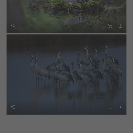





