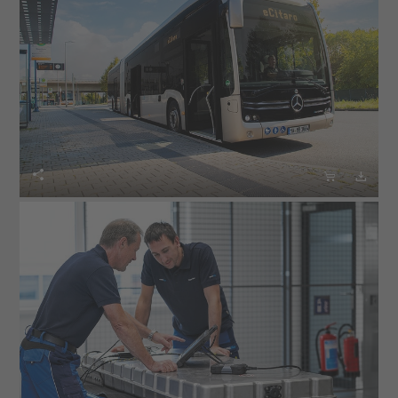


