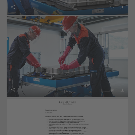





