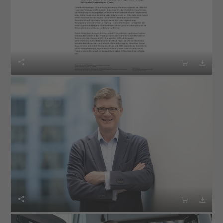





