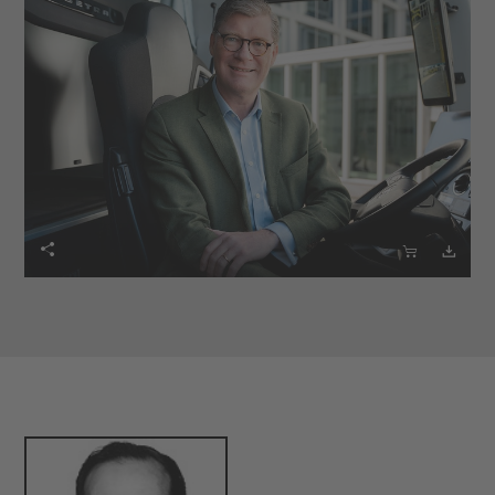


