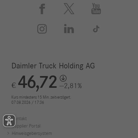






Kontakt
Supplier Portal
Hinweisgebersystem