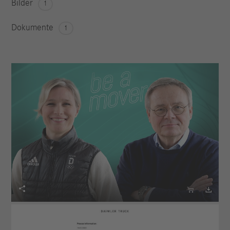
Bilder
1
Dokumente
1


