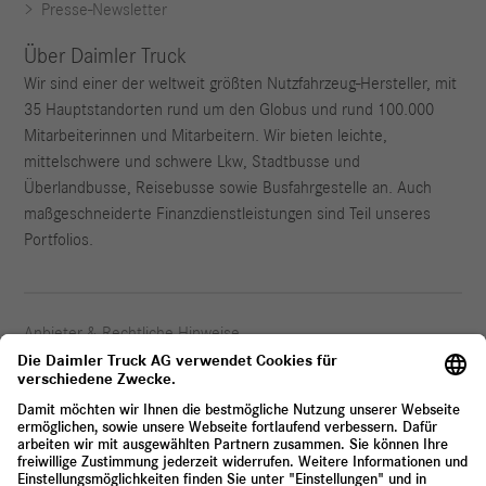
Presse-Newsletter
Über Daimler Truck
Wir sind einer der weltweit größten Nutzfahrzeug-Hersteller, mit
35 Hauptstandorten rund um den Globus und rund 100.000
Mitarbeiterinnen und Mitarbeitern. Wir bieten leichte,
mittelschwere und schwere Lkw, Stadtbusse und
Überlandbusse, Reisebusse sowie Busfahrgestelle an. Auch
maßgeschneiderte Finanzdienstleistungen sind Teil unseres
Portfolios.
Anbieter & Rechtliche Hinweise
Datenschutz