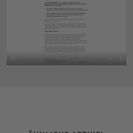


