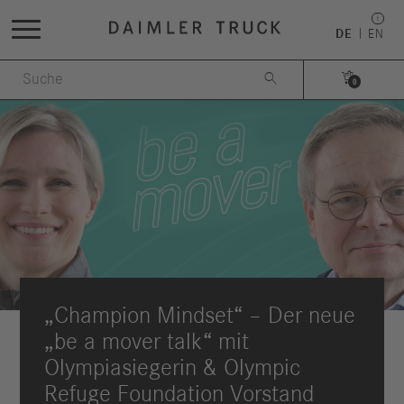
DE
EN


0
„Champion Mindset“ – Der neue
„be a mover talk“ mit
Olympiasiegerin & Olympic
Refuge Foundation Vorstand