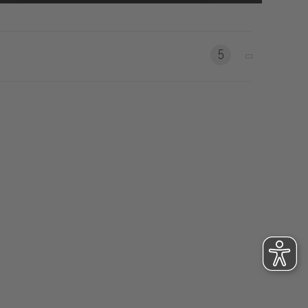
eldungen
trategie
ESG
5
efinanzierung
ervices