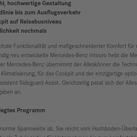
l, hochwertige Gestaltung
dlinie bis zum Ausflugsverkehr
kpit auf Reisebusniveau
lichkeit nochmals
höchste Funktionalität und maßgeschneiderter Komfort für 
ndig neu entwickelte Mercedes-Benz Intouro hebt die Me
hter Mercedes-Benz übernimmt der Alleskönner die Techn
Klimatisierung, für das Cockpit und der einzigartige opti
stent Sideguard Assist. Gleichzeitig passt sich der All
gaben an.
gelegtes Programm
enorme Spannweite ab. Sie reicht vom Hochboden-Überla