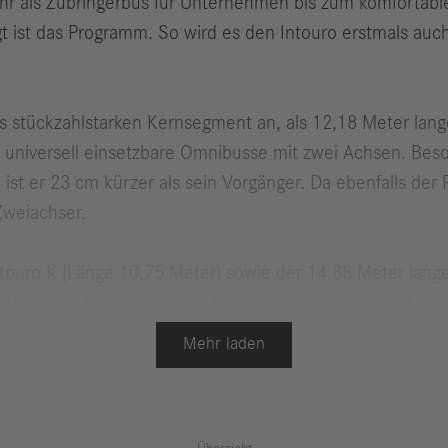
hr als Zubringerbus für Unternehmen bis zum komfortabl
 ist das Programm. So wird es den Intouro erstmals auc
rs stückzahlstarken Kernsegment an, als 12,18 Meter lang
um universell einsetzbare Omnibusse mit zwei Achsen. Be
 ist er 23 cm kürzer als sein Vorgänger. Da ebenfalls der
Zweiachser.
ouro K (Länge 10,75 Meter) sowie der 14,88 Meter lange 
te sowie für Ausflüge mit kleinen Gruppen anbietet, ist 
 den Werksverkehr.
Mehr laden
es-Benz Intouro: