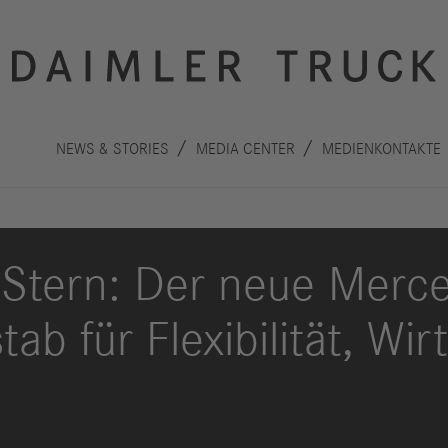
NEWS & STORIES
MEDIA CENTER
MEDIENKONTAKTE
t Stern: Der neue Merc
ab für Flexibilität, Wir
Innovation
Nachhaltigkeit
Antriebe
Planet
A
Sicherheit
Menschen
F
Autonomes
Performance
B
Fahren