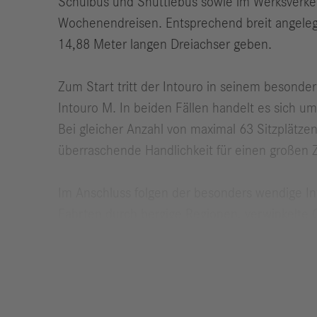
Schulbus und Shuttlebus sowie im Werksverke
Wochenendreisen. Entsprechend breit angelegt
14,88 Meter langen Dreiachser geben.
Zum Start tritt der Intouro in seinem besonde
Intouro M. In beiden Fällen handelt es sich 
Bei gleicher Anzahl von maximal 63 Sitzplätzen
überraschende Handlichkeit für einen großen 
Im Anschluss folgen der besonders wendige Int
Fahrten durch bergige Regionen, verwinkelte Or
sehr hohem Fahrgastauf­kommen oder auch für
Das künftige Programm des neuen Merced