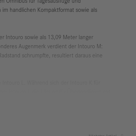
en Omnibus für Tagesausflüge und
h im handlichen Kompaktformat sowie als
er Intouro sowie als 13,09 Meter langer
sonderes Augenmerk verdient der Intouro M:
 Radstand schrumpfte, resultiert daraus eine
Intouro L. Während sich der Intouro K für
der Intouro L die Lösung für Überlandlinien mit