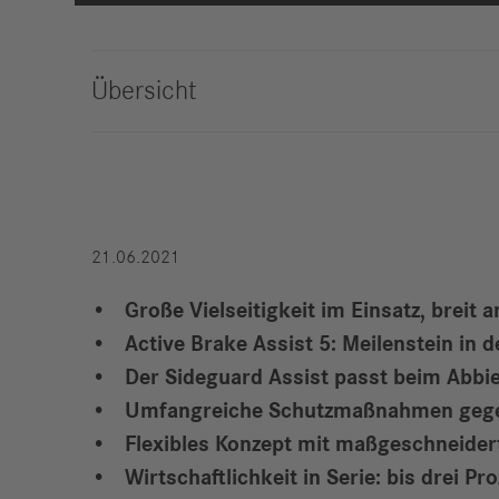
Compliance
Historie
Übersicht
Standorte
Events
Karriere
21.06.2021
Berufserfahrene
Studierende &
Große Vielseitigkeit im Einsatz, brei
Absolventen
Active Brake Assist 5: Meilenstein in 
Schüler
Der Sideguard Assist passt beim Abbi
Wer wir sind
Umfangreiche Schutzmaßnahmen gege
Benefits
Flexibles Konzept mit maßgeschneider
Jobs
Wirtschaftlichkeit in Serie: bis drei P