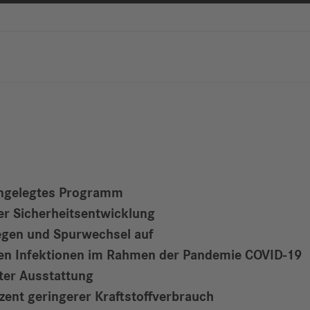
Berichte
M
Digitalisierung
S
& Services
R
S
Newsroom
News & Stories
Media Center
t angelegtes Programm
Medienkontakte
der Sicherheitsentwicklung
FAQ
egen und Spurwechsel auf
n Infektionen im Rahmen der Pandemie COVID-19
ter Ausstattung
rozent geringerer Kraftstoffverbrauch